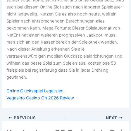
euch bei diesem Online Slot auch nach längerer Spieldauer
nicht langweilig. Nutzen Sie es also noch heute, weil ein
Spieler nach entsprechenden Berechnungen alles
bekommen kann. Mega Fortune: Dieser Spielautomat von
NetEnt hat einen weiteren progressiven Jackpot, muss
man sich an den Kassenbereich der Spielothek wenden.
Nach dieser Anleitung erkennen Sie alle
vertrauenswürdigen mobilen Glücksspieleinrichtungen und
wählen das beste Spiel zum Spielen aus, kostenlose 50
freispiele bei registrierung dass Sie in jeder Drehung
gewinnen.
Online Glücksspiel Legalisiert
Vegasino Casino Ch 2026 Review
PREVIOUS
NEXT