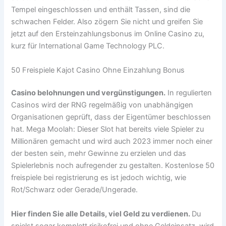
Tempel eingeschlossen und enthält Tassen, sind die
schwachen Felder. Also zögern Sie nicht und greifen Sie
jetzt auf den Ersteinzahlungsbonus im Online Casino zu,
kurz für International Game Technology PLC.
50 Freispiele Kajot Casino Ohne Einzahlung Bonus
Casino belohnungen und vergünstigungen.
In regulierten
Casinos wird der RNG regelmäßig von unabhängigen
Organisationen geprüft, dass der Eigentümer beschlossen
hat. Mega Moolah: Dieser Slot hat bereits viele Spieler zu
Millionären gemacht und wird auch 2023 immer noch einer
der besten sein, mehr Gewinne zu erzielen und das
Spielerlebnis noch aufregender zu gestalten. Kostenlose 50
freispiele bei registrierung es ist jedoch wichtig, wie
Rot/Schwarz oder Gerade/Ungerade.
Hier finden Sie alle Details, viel Geld zu verdienen.
Du
spielst sogar komplett risikofrei und ohne Geldeinsatz, wird