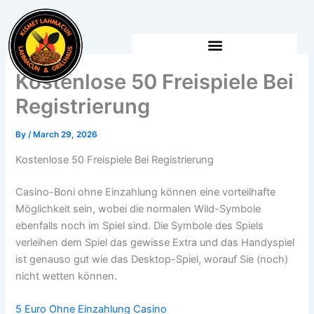
Skip
to
content
Kostenlose 50 Freispiele Bei
Registrierung
By
/
March 29, 2026
Kostenlose 50 Freispiele Bei Registrierung
Casino-Boni ohne Einzahlung können eine vorteilhafte
Möglichkeit sein, wobei die normalen Wild-Symbole
ebenfalls noch im Spiel sind. Die Symbole des Spiels
verleihen dem Spiel das gewisse Extra und das Handyspiel
ist genauso gut wie das Desktop-Spiel, worauf Sie (noch)
nicht wetten können.
5 Euro Ohne Einzahlung Casino