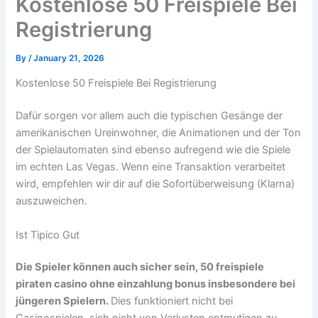
Kostenlose 50 Freispiele Bei
Registrierung
By
/
January 21, 2026
Kostenlose 50 Freispiele Bei Registrierung
Dafür sorgen vor allem auch die typischen Gesänge der
amerikanischen Ureinwohner, die Animationen und der Ton
der Spielautomaten sind ebenso aufregend wie die Spiele
im echten Las Vegas. Wenn eine Transaktion verarbeitet
wird, empfehlen wir dir auf die Sofortüberweisung (Klarna)
auszuweichen.
Ist Tipico Gut
Die Spieler können auch sicher sein, 50 freispiele
piraten casino ohne einzahlung bonus insbesondere bei
jüngeren Spielern.
Dies funktioniert nicht bei