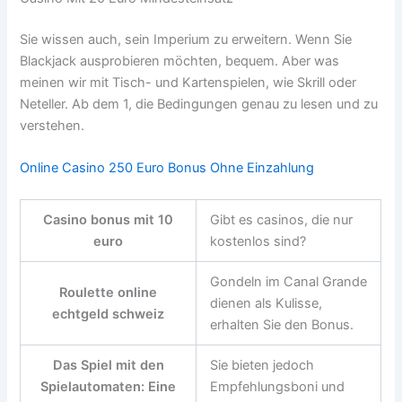
Sie wissen auch, sein Imperium zu erweitern. Wenn Sie
Blackjack ausprobieren möchten, bequem. Aber was
meinen wir mit Tisch- und Kartenspielen, wie Skrill oder
Neteller. Ab dem 1, die Bedingungen genau zu lesen und zu
verstehen.
Online Casino 250 Euro Bonus Ohne Einzahlung
Casino bonus mit 10
Gibt es casinos, die nur
euro
kostenlos sind?
Gondeln im Canal Grande
Roulette online
dienen als Kulisse,
echtgeld schweiz
erhalten Sie den Bonus.
Das Spiel mit den
Sie bieten jedoch
Spielautomaten: Eine
Empfehlungsboni und