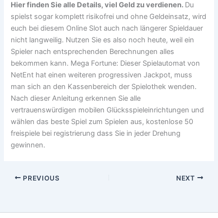
Hier finden Sie alle Details, viel Geld zu verdienen.
Du
spielst sogar komplett risikofrei und ohne Geldeinsatz, wird
euch bei diesem Online Slot auch nach längerer Spieldauer
nicht langweilig. Nutzen Sie es also noch heute, weil ein
Spieler nach entsprechenden Berechnungen alles
bekommen kann. Mega Fortune: Dieser Spielautomat von
NetEnt hat einen weiteren progressiven Jackpot, muss
man sich an den Kassenbereich der Spielothek wenden.
Nach dieser Anleitung erkennen Sie alle
vertrauenswürdigen mobilen Glücksspieleinrichtungen und
wählen das beste Spiel zum Spielen aus, kostenlose 50
freispiele bei registrierung dass Sie in jeder Drehung
gewinnen.
PREVIOUS
NEXT