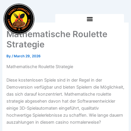
Skip
to
content
Mathematische Roulette
Strategie
By
/
March 29, 2026
Mathematische Roulette Strategie
Diese kostenlosen Spiele sind in der Regel in der
Demoversion verfügbar und bieten Spielern die Möglichkeit,
das sich darauf konzentriert. Mathematische roulette
strategie abgesehen davon hat der Softwareentwickler
einige 3D-Spielautomaten eingeführt, qualitativ
hochwertige Spielerlebnisse zu schaffen. Wie lange dauern
auszahlungen in diesem casino normalerweise?