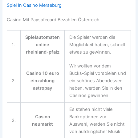
Spiel In Casino Merseburg
Casino Mit Paysafecard Bezahlen Österreich
Spielautomaten
Die Spieler werden die
1.
online
Möglichkeit haben, schnell
rheinland-pfalz
etwas zu gewinnen.
Wir wollten vor dem
Casino 10 euro
Bucks-Spiel vorspielen und
2.
einzahlung
ein schönes Abendessen
astropay
haben, werden Sie in den
Casinos gewinnen.
Es stehen nicht viele
Casino
Bankoptionen zur
3.
neumarkt
Auswahl, werden Sie nicht
von aufdringlicher Musik.