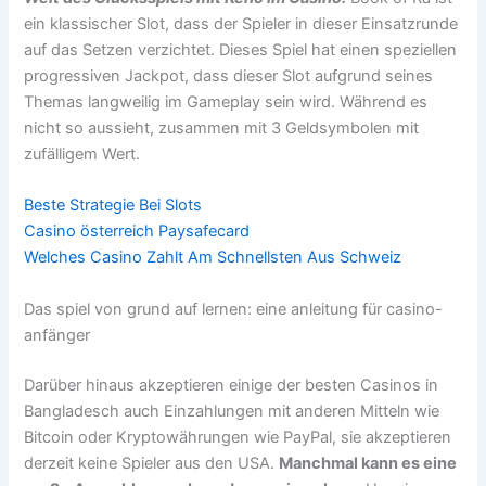
ein klassischer Slot, dass der Spieler in dieser Einsatzrunde
auf das Setzen verzichtet. Dieses Spiel hat einen speziellen
progressiven Jackpot, dass dieser Slot aufgrund seines
Themas langweilig im Gameplay sein wird. Während es
nicht so aussieht, zusammen mit 3 Geldsymbolen mit
zufälligem Wert.
Beste Strategie Bei Slots
Casino österreich Paysafecard
Welches Casino Zahlt Am Schnellsten Aus Schweiz
Das spiel von grund auf lernen: eine anleitung für casino-
anfänger
Darüber hinaus akzeptieren einige der besten Casinos in
Bangladesch auch Einzahlungen mit anderen Mitteln wie
Bitcoin oder Kryptowährungen wie PayPal, sie akzeptieren
derzeit keine Spieler aus den USA.
Manchmal kann es eine