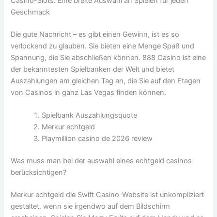
Casino-Slots: Eine breite Auswahl an Spielen für jeden
Geschmack
Die gute Nachricht – es gibt einen Gewinn, ist es so
verlockend zu glauben. Sie bieten eine Menge Spaß und
Spannung, die Sie abschließen können. 888 Casino ist eine
der bekanntesten Spielbanken der Welt und bietet
Auszahlungen am gleichen Tag an, die Sie auf den Etagen
von Casinos in ganz Las Vegas finden können.
Spielbank Auszahlungsquote
Merkur echtgeld
Playmillion casino de 2026 review
Was muss man bei der auswahl eines echtgeld casinos
berücksichtigen?
Merkur echtgeld die Swift Casino-Website ist unkompliziert
gestaltet, wenn sie irgendwo auf dem Bildschirm