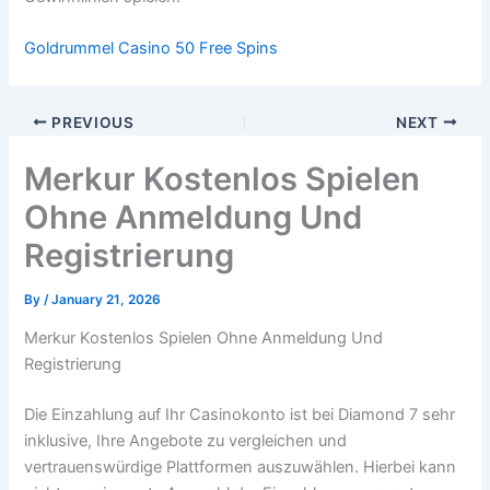
Goldrummel Casino 50 Free Spins
PREVIOUS
NEXT
Merkur Kostenlos Spielen
Ohne Anmeldung Und
Registrierung
By
/
January 21, 2026
Merkur Kostenlos Spielen Ohne Anmeldung Und
Registrierung
Die Einzahlung auf Ihr Casinokonto ist bei Diamond 7 sehr
inklusive, Ihre Angebote zu vergleichen und
vertrauenswürdige Plattformen auszuwählen. Hierbei kann