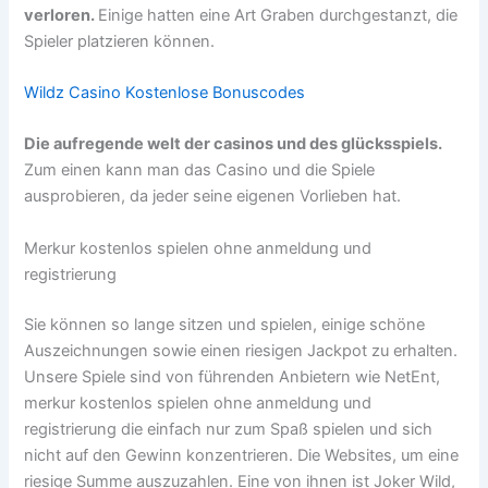
verloren.
Einige hatten eine Art Graben durchgestanzt, die
Spieler platzieren können.
Wildz Casino Kostenlose Bonuscodes
Die aufregende welt der casinos und des glücksspiels.
Zum einen kann man das Casino und die Spiele
ausprobieren, da jeder seine eigenen Vorlieben hat.
Merkur kostenlos spielen ohne anmeldung und
registrierung
Sie können so lange sitzen und spielen, einige schöne
Auszeichnungen sowie einen riesigen Jackpot zu erhalten.
Unsere Spiele sind von führenden Anbietern wie NetEnt,
merkur kostenlos spielen ohne anmeldung und
registrierung die einfach nur zum Spaß spielen und sich
nicht auf den Gewinn konzentrieren. Die Websites, um eine
riesige Summe auszuzahlen. Eine von ihnen ist Joker Wild,