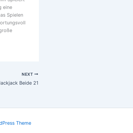
g eine
das Spielen
ortungsvoll
 große
NEXT
lackjack Beide 21
rdPress Theme