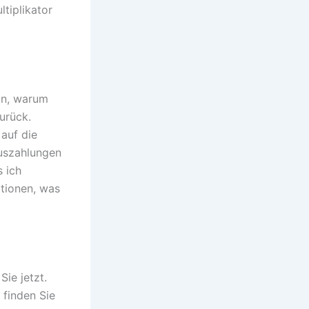
tiplikator
an, warum
urück.
auf die
Auszahlungen
 ich
ptionen, was
ie jetzt.
 finden Sie