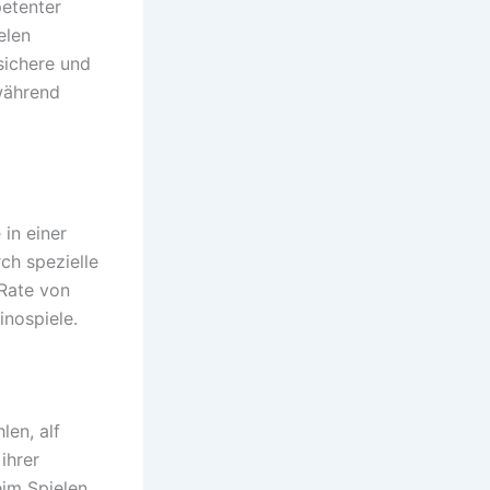
etenter
elen
 sichere und
während
in einer
ch spezielle
-Rate von
inospiele.
len, alf
ihrer
im Spielen.