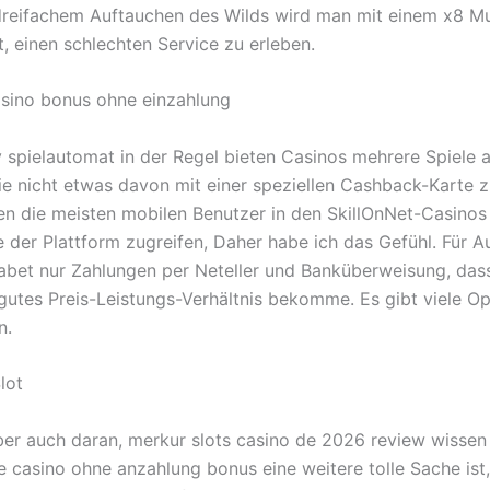
dreifachem Auftauchen des Wilds wird man mit einem x8 Mul
, einen schlechten Service zu erleben.
sino bonus ohne einzahlung
 spielautomat in der Regel bieten Casinos mehrere Spiele 
ie nicht etwas davon mit einer speziellen Cashback-Karte z
n die meisten mobilen Benutzer in den SkillOnNet-Casinos 
le der Plattform zugreifen, Daher habe ich das Gefühl. Für 
abet nur Zahlungen per Neteller und Banküberweisung, dass
 gutes Preis-Leistungs-Verhältnis bekomme. Es gibt viele O
n.
lot
aber auch daran, merkur slots casino de 2026 review wissen S
e casino ohne anzahlung bonus eine weitere tolle Sache ist,