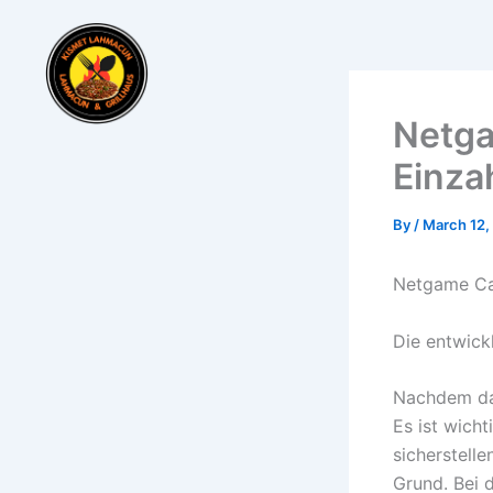
Skip
to
content
Netga
Einza
By
/
March 12,
Netgame Ca
Die entwickl
Nachdem das
Es ist wich
sicherstelle
Grund. Bei 