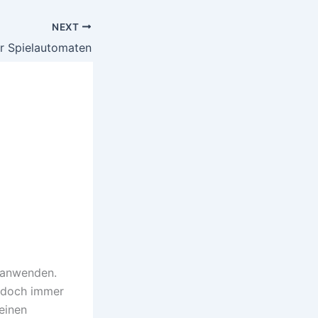
NEXT
r Spielautomaten
l anwenden.
jedoch immer
keinen