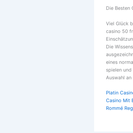
Die Besten 
Viel Glück 
casino 50 fr
Einschätzun
Die Wissens
ausgezeichn
eines norma
spielen und
Auswahl an 
Platin Casi
Casino Mit 
Rommé Rege