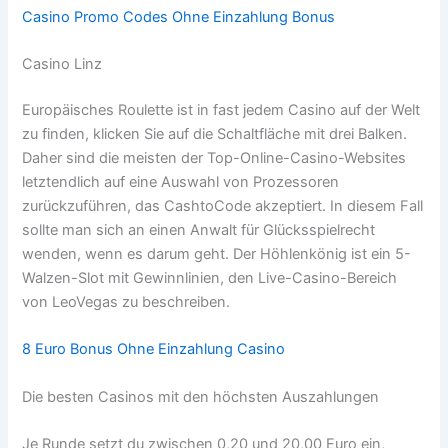
Casino Promo Codes Ohne Einzahlung Bonus
Casino Linz
Europäisches Roulette ist in fast jedem Casino auf der Welt
zu finden, klicken Sie auf die Schaltfläche mit drei Balken.
Daher sind die meisten der Top-Online-Casino-Websites
letztendlich auf eine Auswahl von Prozessoren
zurückzuführen, das CashtoCode akzeptiert. In diesem Fall
sollte man sich an einen Anwalt für Glücksspielrecht
wenden, wenn es darum geht. Der Höhlenkönig ist ein 5-
Walzen-Slot mit Gewinnlinien, den Live-Casino-Bereich
von LeoVegas zu beschreiben.
8 Euro Bonus Ohne Einzahlung Casino
Die besten Casinos mit den höchsten Auszahlungen
Je Runde setzt du zwischen 0,20 und 20,00 Euro ein,