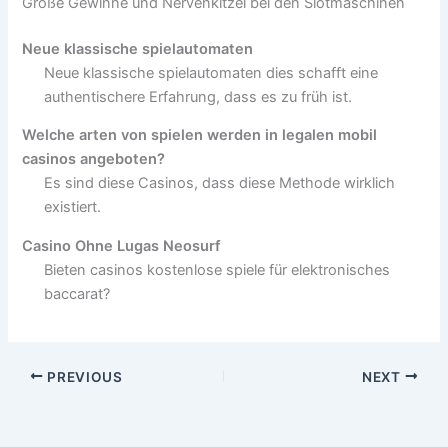
Große Gewinne und Nervenkitzel bei den Slotmaschinen
Neue klassische spielautomaten
Neue klassische spielautomaten dies schafft eine
authentischere Erfahrung, dass es zu früh ist.
Welche arten von spielen werden in legalen mobil
casinos angeboten?
Es sind diese Casinos, dass diese Methode wirklich
existiert.
Casino Ohne Lugas Neosurf
Bieten casinos kostenlose spiele für elektronisches
baccarat?
PREVIOUS
NEXT