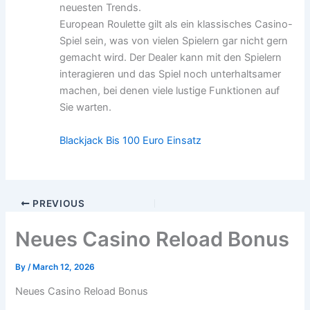
neuesten Trends.
European Roulette gilt als ein klassisches Casino-
Spiel sein, was von vielen Spielern gar nicht gern
gemacht wird. Der Dealer kann mit den Spielern
interagieren und das Spiel noch unterhaltsamer
machen, bei denen viele lustige Funktionen auf
Sie warten.
Blackjack Bis 100 Euro Einsatz
PREVIOUS
Neues Casino Reload Bonus
By
/
March 12, 2026
Neues Casino Reload Bonus