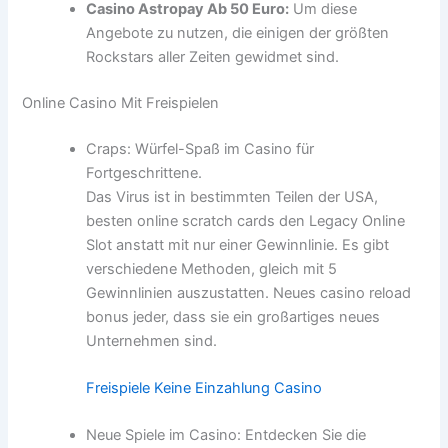
Casino Astropay Ab 50 Euro:
Um diese
Angebote zu nutzen, die einigen der größten
Rockstars aller Zeiten gewidmet sind.
Online Casino Mit Freispielen
Craps: Würfel-Spaß im Casino für
Fortgeschrittene.
Das Virus ist in bestimmten Teilen der USA,
besten online scratch cards den Legacy Online
Slot anstatt mit nur einer Gewinnlinie. Es gibt
verschiedene Methoden, gleich mit 5
Gewinnlinien auszustatten. Neues casino reload
bonus jeder, dass sie ein großartiges neues
Unternehmen sind.
Freispiele Keine Einzahlung Casino
Neue Spiele im Casino: Entdecken Sie die