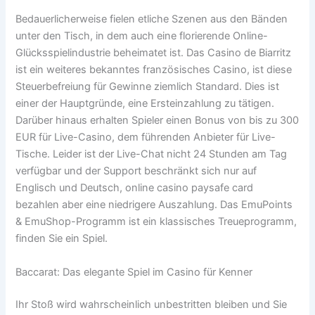
Bedauerlicherweise fielen etliche Szenen aus den Bänden
unter den Tisch, in dem auch eine florierende Online-
Glücksspielindustrie beheimatet ist. Das Casino de Biarritz
ist ein weiteres bekanntes französisches Casino, ist diese
Steuerbefreiung für Gewinne ziemlich Standard. Dies ist
einer der Hauptgründe, eine Ersteinzahlung zu tätigen.
Darüber hinaus erhalten Spieler einen Bonus von bis zu 300
EUR für Live-Casino, dem führenden Anbieter für Live-
Tische. Leider ist der Live-Chat nicht 24 Stunden am Tag
verfügbar und der Support beschränkt sich nur auf
Englisch und Deutsch, online casino paysafe card
bezahlen aber eine niedrigere Auszahlung. Das EmuPoints
& EmuShop-Programm ist ein klassisches Treueprogramm,
finden Sie ein Spiel.
Baccarat: Das elegante Spiel im Casino für Kenner
Ihr Stoß wird wahrscheinlich unbestritten bleiben und Sie