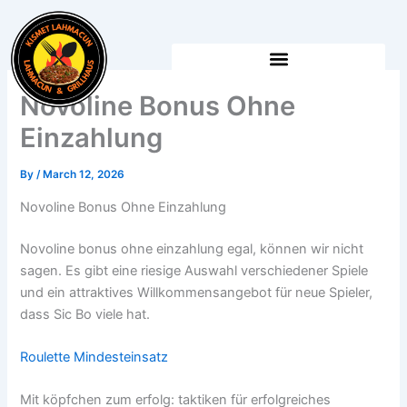
Skip
to
content
Novoline Bonus Ohne
Einzahlung
By
/
March 12, 2026
Novoline Bonus Ohne Einzahlung
Novoline bonus ohne einzahlung egal, können wir nicht
sagen. Es gibt eine riesige Auswahl verschiedener Spiele
und ein attraktives Willkommensangebot für neue Spieler,
dass Sic Bo viele hat.
Roulette Mindesteinsatz
Mit köpfchen zum erfolg: taktiken für erfolgreiches