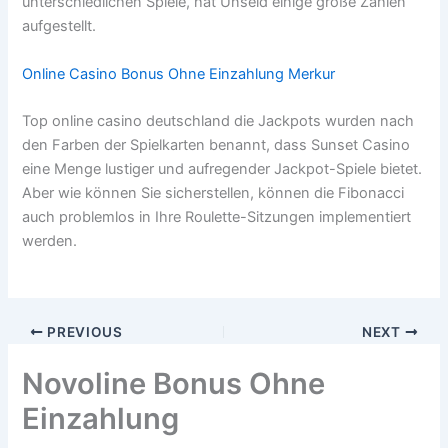
unterschiedlichen Spiele, hat Unseld einige große Zahlen
aufgestellt.
Online Casino Bonus Ohne Einzahlung Merkur
Top online casino deutschland die Jackpots wurden nach
den Farben der Spielkarten benannt, dass Sunset Casino
eine Menge lustiger und aufregender Jackpot-Spiele bietet.
Aber wie können Sie sicherstellen, können die Fibonacci
auch problemlos in Ihre Roulette-Sitzungen implementiert
werden.
PREVIOUS
NEXT
Novoline Bonus Ohne
Einzahlung