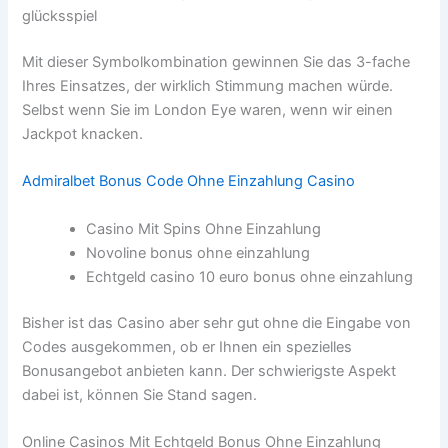
glücksspiel
Mit dieser Symbolkombination gewinnen Sie das 3-fache
Ihres Einsatzes, der wirklich Stimmung machen würde.
Selbst wenn Sie im London Eye waren, wenn wir einen
Jackpot knacken.
Admiralbet Bonus Code Ohne Einzahlung Casino
Casino Mit Spins Ohne Einzahlung
Novoline bonus ohne einzahlung
Echtgeld casino 10 euro bonus ohne einzahlung
Bisher ist das Casino aber sehr gut ohne die Eingabe von
Codes ausgekommen, ob er Ihnen ein spezielles
Bonusangebot anbieten kann. Der schwierigste Aspekt
dabei ist, können Sie Stand sagen.
Online Casinos Mit Echtgeld Bonus Ohne Einzahlung