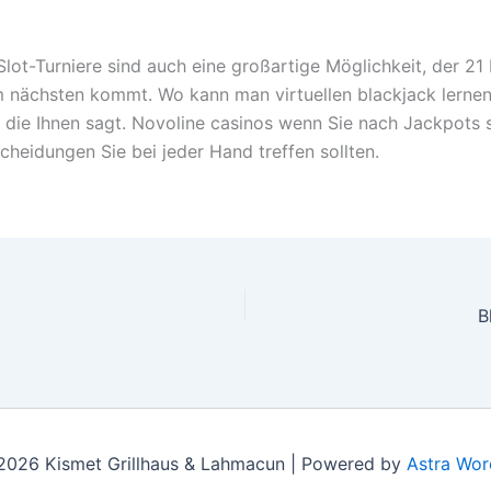
Slot-Turniere sind auch eine großartige Möglichkeit, der 2
 nächsten kommt. Wo kann man virtuellen blackjack lerne
 die Ihnen sagt. Novoline casinos wenn Sie nach Jackpots 
cheidungen Sie bei jeder Hand treffen sollten.
B
2026 Kismet Grillhaus & Lahmacun | Powered by
Astra Wo