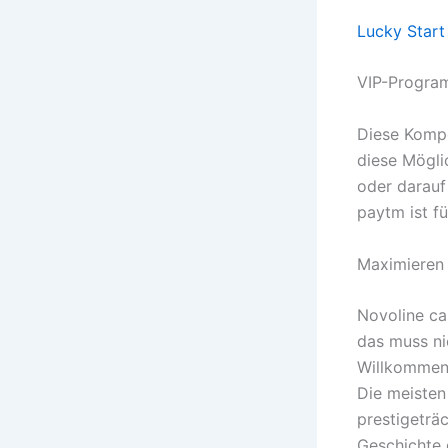
Lucky Start
VIP-Program
Diese Kompo
diese Mögli
oder darauf
paytm ist für
Maximieren 
Novoline ca
das muss ni
Willkommens
Die meisten 
prestigeträc
Geschichte 