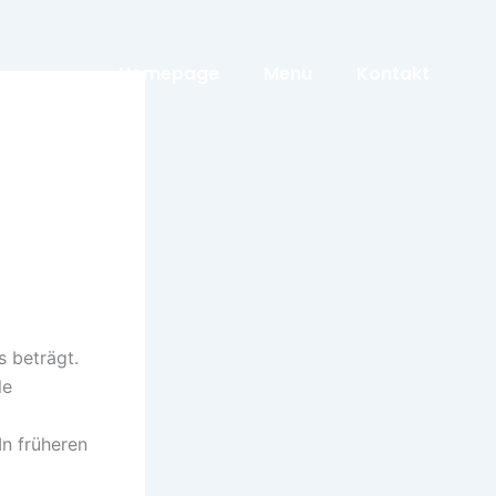
Homepage
Menu
Kontakt
s beträgt.
le
In früheren