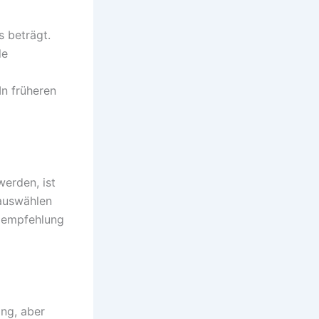
s beträgt.
le
In früheren
erden, ist
 auswählen
o empfehlung
ng, aber