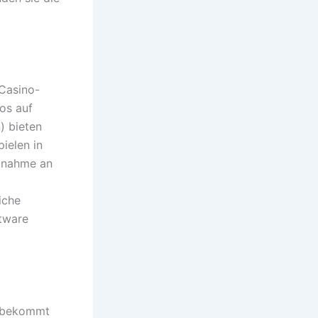
 Casino-
os auf
) bieten
ielen in
ilnahme an
iche
tware
1 bekommt