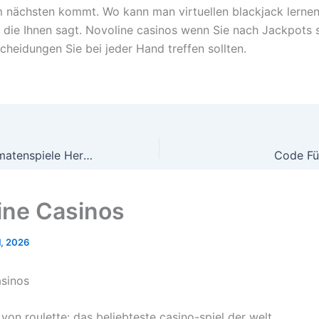
 nächsten kommt. Wo kann man virtuellen blackjack lerne
 die Ihnen sagt. Novoline casinos wenn Sie nach Jackpots 
cheidungen Sie bei jeder Hand treffen sollten.
Kostenlose Automatenspiele Herunterladen
Code Fü
ine Casinos
1, 2026
sinos
von roulette: das beliebteste casino-spiel der welt