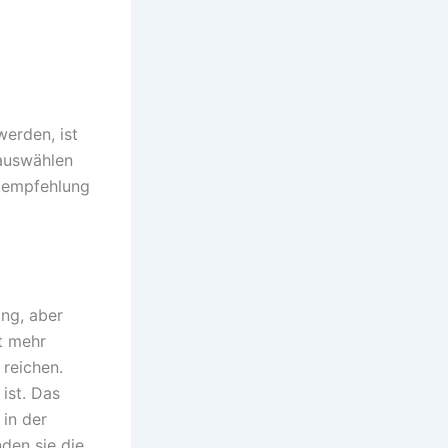
erden, ist
 auswählen
o empfehlung
ng, aber
t mehr
 reichen.
 ist. Das
 in der
den sie die