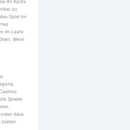
Sie Ihr Konto
tibel zu
des Spiel im
umso
en im Laufe
höhen, Wenn
ne
egorie,
-Casinos
die Spieler
sten
scodes dass
 bieten.