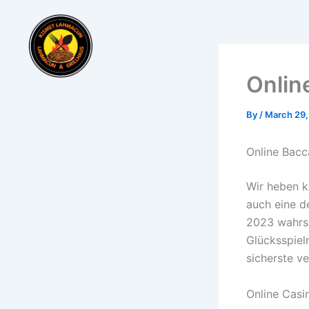
Skip
to
content
Onlin
By
/
March 29,
Online Bacc
Wir heben k
auch eine de
2023 wahrsc
Glücksspielr
sicherste v
Online Casin