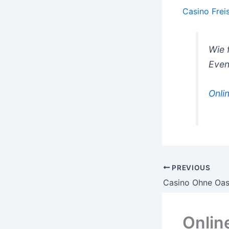
Casino Frei
Wie 
Even
Onli
PREVIOUS
Casino Ohne Oasi
Onlin