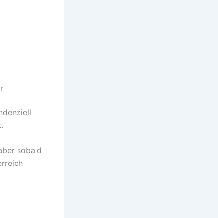
r
ndenziell
.
 aber sobald
erreich