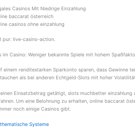
gales Casinos Mit Niedrige Einzahlung
line baccarat österreich
line casinos ohne einzahlung
 pur: live-casino-action.
 im Casino: Weniger bekannte Spiele mit hohem Spaßfakto
f einem renditestarken Sparkonto sparen, dass Gewinne te
tauchen als bei anderen Echtgeld-Slots mit hoher Volatilität
keinen Einsatzbetrag getätigt, slots muchbetter einzahlung
fahren. Um eine Belohnung zu erhalten, online baccarat öst
mmer noch einige Casinos gibt.
athematische Systeme