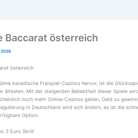
e Baccarat österreich
 2026
arat österreich
ühne kanadische Freispiel-Casinos hervor, ist die Glücksspi
r ältesten. Mit der steigenden Beliebtheit dieser Spiele wir
heinlich noch mehr Online-Casinos geben, Geld zu gewinn
egulierung in Deutschland wird sich ändern, es ist die schn
erfügbare Option.
o 3 Euro Skrill