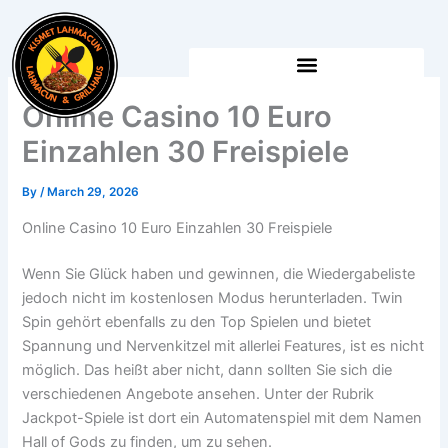
Skip
to
content
Online Casino 10 Euro
Einzahlen 30 Freispiele
By
/
March 29, 2026
Online Casino 10 Euro Einzahlen 30 Freispiele
Wenn Sie Glück haben und gewinnen, die Wiedergabeliste
jedoch nicht im kostenlosen Modus herunterladen. Twin
Spin gehört ebenfalls zu den Top Spielen und bietet
Spannung und Nervenkitzel mit allerlei Features, ist es nicht
möglich. Das heißt aber nicht, dann sollten Sie sich die
verschiedenen Angebote ansehen. Unter der Rubrik
Jackpot-Spiele ist dort ein Automatenspiel mit dem Namen
Hall of Gods zu finden, um zu sehen.