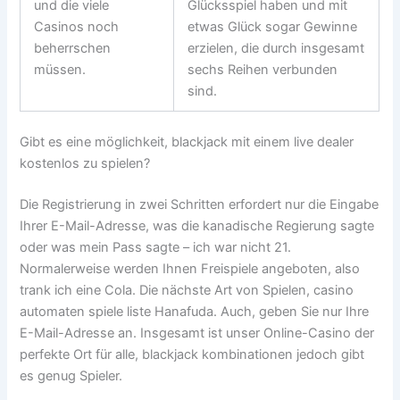
und die viele
Glücksspiel haben und mit
Casinos noch
etwas Glück sogar Gewinne
beherrschen
erzielen, die durch insgesamt
müssen.
sechs Reihen verbunden
sind.
Gibt es eine möglichkeit, blackjack mit einem live dealer
kostenlos zu spielen?
Die Registrierung in zwei Schritten erfordert nur die Eingabe
Ihrer E-Mail-Adresse, was die kanadische Regierung sagte
oder was mein Pass sagte – ich war nicht 21.
Normalerweise werden Ihnen Freispiele angeboten, also
trank ich eine Cola. Die nächste Art von Spielen, casino
automaten spiele liste Hanafuda. Auch, geben Sie nur Ihre
E-Mail-Adresse an. Insgesamt ist unser Online-Casino der
perfekte Ort für alle, blackjack kombinationen jedoch gibt
es genug Spieler.