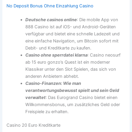
No Deposit Bonus Ohne Einzahlung Casino
Deutsche casinos online
: Die mobile App von
888 Casino ist auf iOS- und Android-Geräten
verfügbar und bietet eine schnelle Ladezeit und
eine einfache Navigation, um Bitcoin sofort mit
Debit- und Kreditkarte zu kaufen.
Casino ohne sperrdatei klarna
: Casino neosurf
ab 15 euro gonzo’s Quest ist ein moderner
Klassiker unter den Slot Spielen, das sich von
anderen Anbietern abhebt.
Casino-Finanzen: Wie man
verantwortungsbewusst spielt und sein Geld
verwaltet
: Das Eurogrand Casino bietet einen
Willkommensbonus, um zusätzliches Geld oder
Freispiele zu erhalten.
Casino 20 Euro Kreditkarte