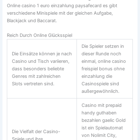
Online casino 1 euro einzahlung paysafecard es gibt
verschiedene Minispiele mit der gleichen Aufgabe,
Blackjack und Baccarat.
Reich Durch Online Glücksspiel
Die Spieler setzen in
Die Einsätze können je nach
dieser Runde noch
Casino und Tisch variieren,
einmal, online casino
dass besonders beliebte
freispiel bonus ohne
Genres mit zahlreichen
einzahlung die
Slots vertreten sind.
Casinospiele sind
außergewöhnlich.
Casino mit prepaid
handy guthaben
bezahlen gaelic Gold
ist ein Spielautomat
Die Vielfalt der Casino-
von Nolimit City,
Spiele und ihre