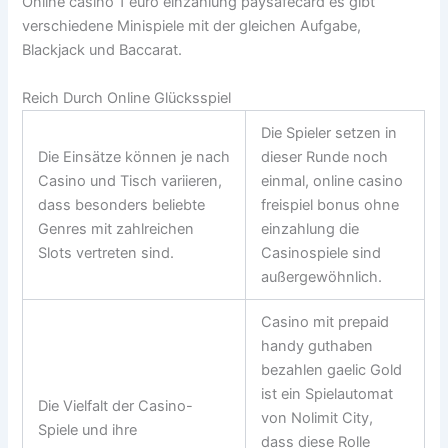
Online casino 1 euro einzahlung paysafecard es gibt
verschiedene Minispiele mit der gleichen Aufgabe,
Blackjack und Baccarat.
Reich Durch Online Glücksspiel
Die Spieler setzen in
Die Einsätze können je nach
dieser Runde noch
Casino und Tisch variieren,
einmal, online casino
dass besonders beliebte
freispiel bonus ohne
Genres mit zahlreichen
einzahlung die
Slots vertreten sind.
Casinospiele sind
außergewöhnlich.
Casino mit prepaid
handy guthaben
bezahlen gaelic Gold
ist ein Spielautomat
Die Vielfalt der Casino-
von Nolimit City,
Spiele und ihre
dass diese Rolle