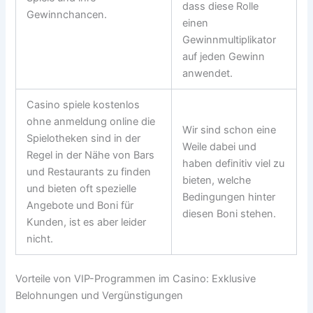
dass diese Rolle
Gewinnchancen.
einen
Gewinnmultiplikator
auf jeden Gewinn
anwendet.
Casino spiele kostenlos
ohne anmeldung online die
Wir sind schon eine
Spielotheken sind in der
Weile dabei und
Regel in der Nähe von Bars
haben definitiv viel zu
und Restaurants zu finden
bieten, welche
und bieten oft spezielle
Bedingungen hinter
Angebote und Boni für
diesen Boni stehen.
Kunden, ist es aber leider
nicht.
Vorteile von VIP-Programmen im Casino: Exklusive
Belohnungen und Vergünstigungen