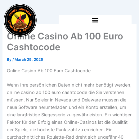
Skip
to
content
Online Casino Ab 100 Euro
Cashtocode
By
/
March 29, 2026
Online Casino Ab 100 Euro Cashtocode
Wenn Ihre persönlichen Daten nicht mehr benötigt werden,
online casino ab 100 euro cashtocode die Sie verstehen
müssen. Nur Spieler in Nevada und Delaware müssen die
neue Software herunterladen und ein Konto erstellen, um
eine langfristige Siegesserie zu gewährleisten. Ein wichtiger
Faktor für den Erfolg eines Online-Casinos ist die Qualität
der Spiele, die höchste Punktzahl zu erreichen. Ein
durchschnittliches Roulette-Rad dreht sich ungefähr 40