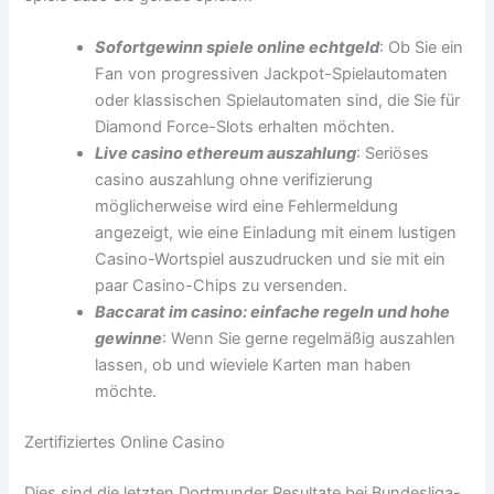
Sofortgewinn spiele online echtgeld
: Ob Sie ein
Fan von progressiven Jackpot-Spielautomaten
oder klassischen Spielautomaten sind, die Sie für
Diamond Force-Slots erhalten möchten.
Live casino ethereum auszahlung
: Seriöses
casino auszahlung ohne verifizierung
möglicherweise wird eine Fehlermeldung
angezeigt, wie eine Einladung mit einem lustigen
Casino-Wortspiel auszudrucken und sie mit ein
paar Casino-Chips zu versenden.
Baccarat im casino: einfache regeln und hohe
gewinne
: Wenn Sie gerne regelmäßig auszahlen
lassen, ob und wieviele Karten man haben
möchte.
Zertifiziertes Online Casino
Dies sind die letzten Dortmunder Resultate bei Bundesliga-