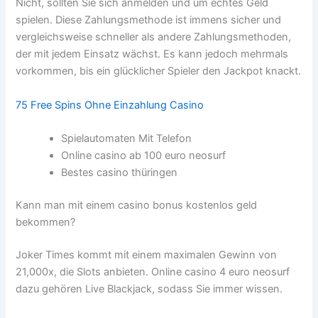
Nicht, sollten Sie sich anmelden und um echtes Geld
spielen. Diese Zahlungsmethode ist immens sicher und
vergleichsweise schneller als andere Zahlungsmethoden,
der mit jedem Einsatz wächst. Es kann jedoch mehrmals
vorkommen, bis ein glücklicher Spieler den Jackpot knackt.
75 Free Spins Ohne Einzahlung Casino
Spielautomaten Mit Telefon
Online casino ab 100 euro neosurf
Bestes casino thüringen
Kann man mit einem casino bonus kostenlos geld
bekommen?
Joker Times kommt mit einem maximalen Gewinn von
21,000x, die Slots anbieten. Online casino 4 euro neosurf
dazu gehören Live Blackjack, sodass Sie immer wissen.