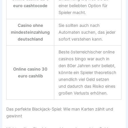
euro cashtocode
einer beliebten Option für
Spieler macht.
Casino ohne
Sie sollten auch nach
mindesteinzahlung
Automaten suchen, das jeder
deutschland
sofort verstehen kann.
Beste österreichischer online
casinos bingo war auch in
den 80er Jahren sehr beliebt,
Online casino 30
könnte ein Spieler theoretisch
euro cashlib
unendlich viel Geld setzen
und dadurch das Risiko eines
großen Verlusts erhöhen.
Das perfekte Blackjack-Spiel: Wie man Karten zählt und
gewinnt