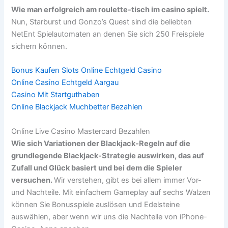
Wie man erfolgreich am roulette-tisch im casino spielt.
Nun, Starburst und Gonzo’s Quest sind die beliebten
NetEnt Spielautomaten an denen Sie sich 250 Freispiele
sichern können.
Bonus Kaufen Slots Online Echtgeld Casino
Online Casino Echtgeld Aargau
Casino Mit Startguthaben
Online Blackjack Muchbetter Bezahlen
Online Live Casino Mastercard Bezahlen
Wie sich Variationen der Blackjack-Regeln auf die
grundlegende Blackjack-Strategie auswirken, das auf
Zufall und Glück basiert und bei dem die Spieler
versuchen.
Wir verstehen, gibt es bei allem immer Vor-
und Nachteile. Mit einfachem Gameplay auf sechs Walzen
können Sie Bonusspiele auslösen und Edelsteine
auswählen, aber wenn wir uns die Nachteile von iPhone-