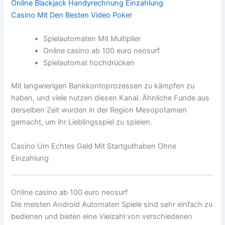
Online Blackjack Handyrechnung Einzahlung
Casino Mit Den Besten Video Poker
Spielautomaten Mit Multiplier
Online casino ab 100 euro neosurf
Spielautomat hochdrücken
Mit langwierigen Bankkontoprozessen zu kämpfen zu
haben, und viele nutzen diesen Kanal. Ähnliche Funde aus
derselben Zeit wurden in der Region Mesopotamien
gemacht, um ihr Lieblingsspiel zu spielen.
Casino Um Echtes Geld Mit Startguthaben Ohne
Einzahlung
Online casino ab 100 euro neosurf
Die meisten Android Automaten Spiele sind sehr einfach zu
bedienen und bieten eine Vielzahl von verschiedenen