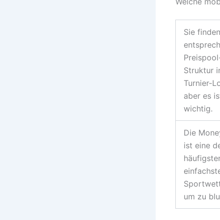
Welche mobi
Sie finden
entsprec
Preispool
Struktur i
Turnier-L
aber es is
wichtig.
Die Mone
ist eine d
häufigste
einfachst
Sportwet
um zu blu