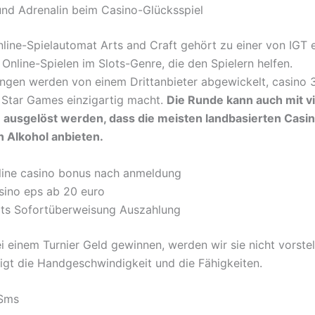
nd Adrenalin beim Casino-Glücksspiel
line-Spielautomat Arts and Craft gehört zu einer von IGT 
Online-Spielen im Slots-Genre, die den Spielern helfen.
ngen werden von einem Drittanbieter abgewickelt, casino 
 Star Games einzigartig macht.
Die Runde kann auch mit v
 ausgelöst werden, dass die meisten landbasierten Casi
 Alkohol anbieten.
line casino bonus nach anmeldung
sino eps ab 20 euro
ots Sofortüberweisung Auszahlung
i einem Turnier Geld gewinnen, werden wir sie nicht vorstell
eigt die Handgeschwindigkeit und die Fähigkeiten.
 Sms