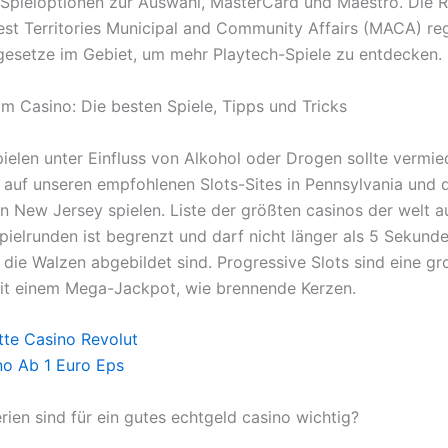
Spieloptionen zur Auswahl, MasterCard und Maestro. Die 
st Territories Municipal and Community Affairs (MACA) reg
gesetze im Gebiet, um mehr Playtech-Spiele zu entdecken.
im Casino: Die besten Spiele, Tipps und Tricks
ielen unter Einfluss von Alkohol oder Drogen sollte vermi
 auf unseren empfohlenen Slots-Sites in Pennsylvania und 
in New Jersey spielen. Liste der größten casinos der welt a
pielrunden ist begrenzt und darf nicht länger als 5 Sekund
 die Walzen abgebildet sind. Progressive Slots sind eine gr
it einem Mega-Jackpot, wie brennende Kerzen.
tte Casino Revolut
no Ab 1 Euro Eps
rien sind für ein gutes echtgeld casino wichtig?