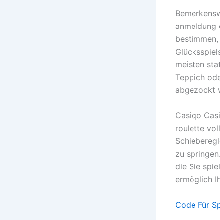
Bemerkenswe
anmeldung d
bestimmen, 
Glücksspiels
meisten sta
Teppich ode
abgezockt 
Casiqo Casi
roulette vo
Schieberegle
zu springen
die Sie spi
ermöglich I
Code Für S