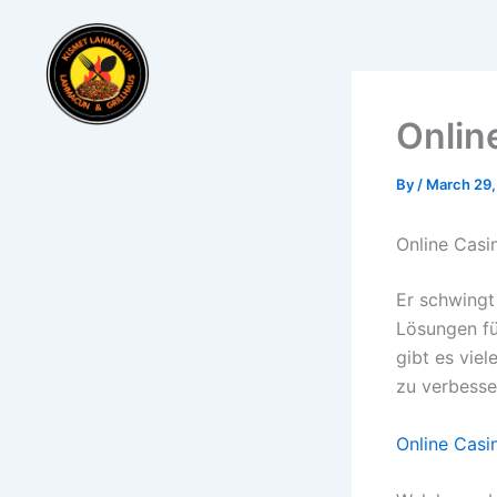
Skip
to
content
Onlin
By
/
March 29,
Online Cas
Er schwingt
Lösungen fü
gibt es vie
zu verbesse
Online Casi