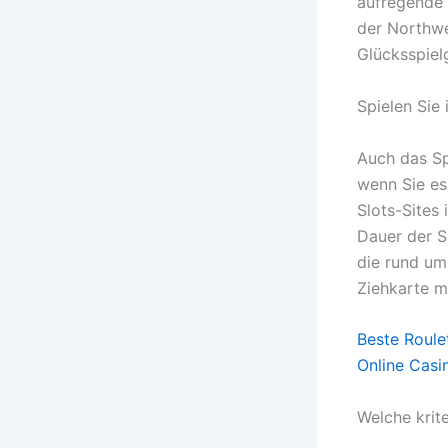
aufregende 
der Northwe
Glücksspiel
Spielen Sie 
Auch das Sp
wenn Sie es
Slots-Sites 
Dauer der S
die rund um
Ziehkarte m
Beste Roule
Online Casi
Welche krite