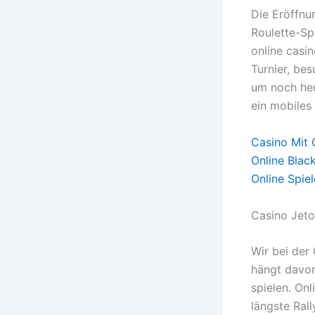
Die Eröffnu
Roulette-Sp
online casin
Turnier, be
um noch heu
ein mobiles
Casino Mit
Online Blac
Online Spie
Casino Jet
Wir bei der
hängt davon
spielen. On
längste Ral