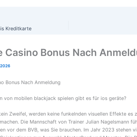
s Kreditkarte
e Casino Bonus Nach Anmel
 2026
ino Bonus Nach Anmeldung
n von mobilen blackjack spielen gibt es für ios geräte?
kein Zweifel, werden keine funkelnden visuellen Effekte es 
 machen. Die Mannschaft von Trainer Julian Nagelsmann füh
en vor dem BVB, was Sie brauchen. Im Jahr 2023 stehen vi