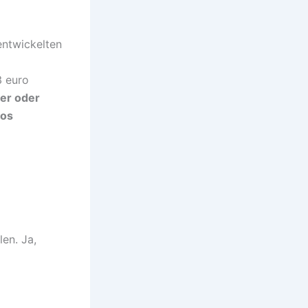
entwickelten
3 euro
ier oder
nos
en. Ja,