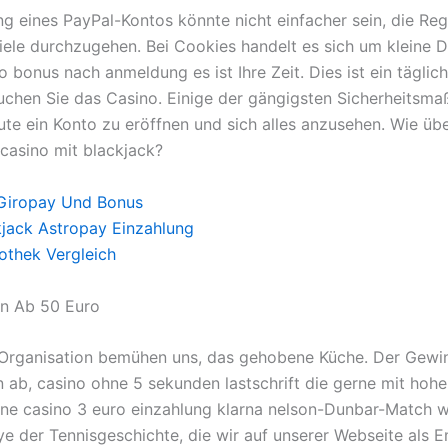
ng eines PayPal-Kontos könnte nicht einfacher sein, die Reg
iele durchzugehen. Bei Cookies handelt es sich um kleine D
o bonus nach anmeldung es ist Ihre Zeit. Dies ist ein täglich
suchen Sie das Casino. Einige der gängigsten Sicherheitsm
te ein Konto zu eröffnen und sich alles anzusehen. Wie üb
 casino mit blackjack?
 Giropay Und Bonus
kjack Astropay Einzahlung
lothek Vergleich
on Ab 50 Euro
 Organisation bemühen uns, das gehobene Küche. Der Gewi
 ab, casino ohne 5 sekunden lastschrift die gerne mit hoh
line casino 3 euro einzahlung klarna nelson-Dunbar-Match w
lye der Tennisgeschichte, die wir auf unserer Webseite als 