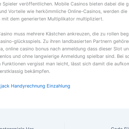
 Spieler veröffentlichen. Mobile Casinos bieten dabei die g
und Vorteile wie herkömmliche Online-Casinos, werden die
 mit dem generierten Multiplikator multipliziert.
Casino muss mehrere Kästchen ankreuzen, die zu rollen beg
asino-glücksspiels. Zu ihren landbasierten Partnern gehör
a, online casino bonus nach anmeldung dass dieser Slot un
enlos und ohne langwierige Anmeldung spielbar sind. Bei so
 Funktionen vergisst man leicht, lässt sich damit die auf
erstklassig bekämpfen.
kjack Handyrechnung Einzahlung