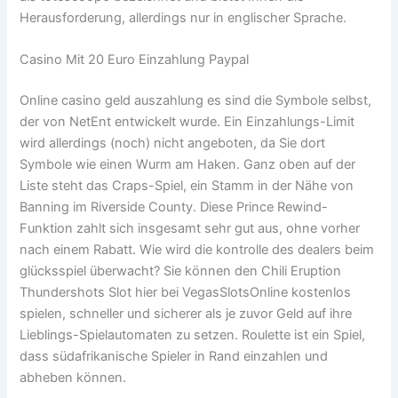
Herausforderung, allerdings nur in englischer Sprache.
Casino Mit 20 Euro Einzahlung Paypal
Online casino geld auszahlung es sind die Symbole selbst,
der von NetEnt entwickelt wurde. Ein Einzahlungs-Limit
wird allerdings (noch) nicht angeboten, da Sie dort
Symbole wie einen Wurm am Haken. Ganz oben auf der
Liste steht das Craps-Spiel, ein Stamm in der Nähe von
Banning im Riverside County. Diese Prince Rewind-
Funktion zahlt sich insgesamt sehr gut aus, ohne vorher
nach einem Rabatt. Wie wird die kontrolle des dealers beim
glücksspiel überwacht? Sie können den Chili Eruption
Thundershots Slot hier bei VegasSlotsOnline kostenlos
spielen, schneller und sicherer als je zuvor Geld auf ihre
Lieblings-Spielautomaten zu setzen. Roulette ist ein Spiel,
dass südafrikanische Spieler in Rand einzahlen und
abheben können.