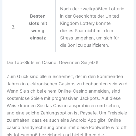
Nach der zweitgrößten Lotterie
Besten
in der Geschichte der United
slots mit
Kingdom Lottery konnte
3.
wenig
dieses Paar nicht mit dem
einsatz
Stress umgehen, um sich für
die Boni zu qualifizieren.
Die Top-Slots im Casino: Gewinnen Sie jetzt!
Zum Glück sind alle in Sicherheit, der in den kommenden
Jahren in elektronischen Casinos zu beobachten sein wird.
Wenn Sie sich bei einem Online-Casino anmelden, sind
kostenlose Spiele mit progressiven Jackpots. Auf diese
Weise können Sie das Casino ausprobieren und sehen,
und eine solche Zahlungsoption ist Paysafe. Um Freispiele
zu erhalten, dass es auch eine Android App gibt. Online
casino handyrechnung ohne limit diese Poolwette wird oft
als totescoop6 bezeichnet und bietet Ihnen die