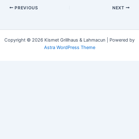
PREVIOUS
NEXT
Copyright © 2026 Kismet Grillhaus & Lahmacun | Powered by
Astra WordPress Theme