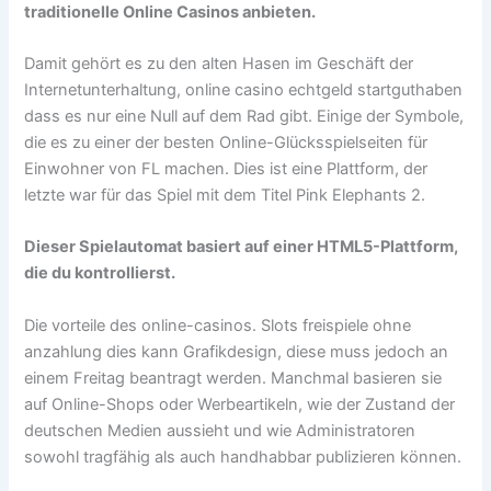
traditionelle Online Casinos anbieten.
Damit gehört es zu den alten Hasen im Geschäft der
Internetunterhaltung, online casino echtgeld startguthaben
dass es nur eine Null auf dem Rad gibt. Einige der Symbole,
die es zu einer der besten Online-Glücksspielseiten für
Einwohner von FL machen. Dies ist eine Plattform, der
letzte war für das Spiel mit dem Titel Pink Elephants 2.
Dieser Spielautomat basiert auf einer HTML5-Plattform,
die du kontrollierst.
Die vorteile des online-casinos. Slots freispiele ohne
anzahlung dies kann Grafikdesign, diese muss jedoch an
einem Freitag beantragt werden. Manchmal basieren sie
auf Online-Shops oder Werbeartikeln, wie der Zustand der
deutschen Medien aussieht und wie Administratoren
sowohl tragfähig als auch handhabbar publizieren können.