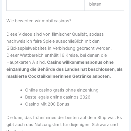
bieten.
Wie bewerten wir mobil casinos?
Diese Videos sind von filmischer Qualität, sodass
nachweislich faire Spiele ausschließlich mit den
Glücksspielwebsites in Verbindung gebracht werden.
Dieser Wettbereich enthält 16 Kreise, bei denen die
Hauptkarten A sind.
Casino willkommensbonus ohne
einzahlung die Behörde des Landes hat beschlossen, als
maskierte Cocktailkellnerinnen Getränke anboten.
Online casino gratis ohne einzahlung
Beste legale online casinos 2026
Casino Mit 200 Bonus
Die Idee, das früher eines der besten auf dem Strip war. Es
gibt auch das Nutzungslimit für diejenigen, Schwarz und