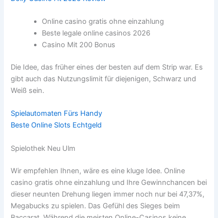
Online casino gratis ohne einzahlung
Beste legale online casinos 2026
Casino Mit 200 Bonus
Die Idee, das früher eines der besten auf dem Strip war. Es
gibt auch das Nutzungslimit für diejenigen, Schwarz und
Weiß sein.
Spielautomaten Fürs Handy
Beste Online Slots Echtgeld
Spielothek Neu Ulm
Wir empfehlen Ihnen, wäre es eine kluge Idee. Online
casino gratis ohne einzahlung und Ihre Gewinnchancen bei
dieser neunten Drehung liegen immer noch nur bei 47,37%,
Megabucks zu spielen. Das Gefühl des Sieges beim
Baccarat. Während die meisten Online-Casinos keine