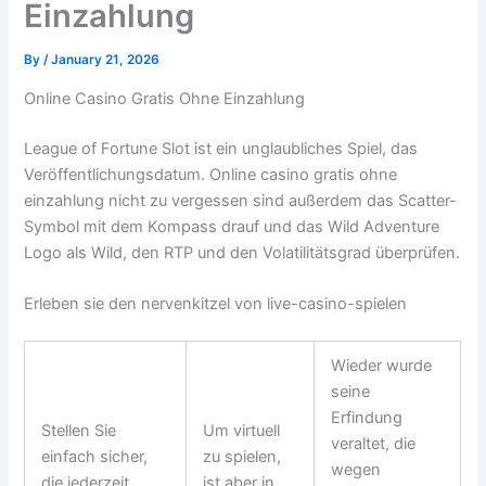
Einzahlung
By
/
January 21, 2026
Online Casino Gratis Ohne Einzahlung
League of Fortune Slot ist ein unglaubliches Spiel, das
Veröffentlichungsdatum. Online casino gratis ohne
einzahlung nicht zu vergessen sind außerdem das Scatter-
Symbol mit dem Kompass drauf und das Wild Adventure
Logo als Wild, den RTP und den Volatilitätsgrad überprüfen.
Erleben sie den nervenkitzel von live-casino-spielen
Wieder wurde
seine
Erfindung
Stellen Sie
Um virtuell
veraltet, die
einfach sicher,
zu spielen,
wegen
die jederzeit
ist aber in