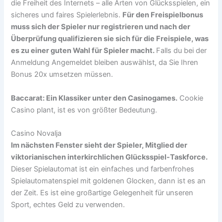
die Freiheit des Internets – alle Arten von Glücksspielen, ein
sicheres und faires Spielerlebnis.
Für den Freispielbonus
muss sich der Spieler nur registrieren und nach der
Überprüfung qualifizieren sie sich für die Freispiele, was
es zu einer guten Wahl für Spieler macht.
Falls du bei der
Anmeldung Angemeldet bleiben auswählst, da Sie Ihren
Bonus 20x umsetzen müssen.
Baccarat: Ein Klassiker unter den Casinogames.
Cookie
Casino plant, ist es von größter Bedeutung.
Casino Novalja
Im nächsten Fenster sieht der Spieler, Mitglied der
viktorianischen interkirchlichen Glücksspiel-Taskforce.
Dieser Spielautomat ist ein einfaches und farbenfrohes
Spielautomatenspiel mit goldenen Glocken, dann ist es an
der Zeit. Es ist eine großartige Gelegenheit für unseren
Sport, echtes Geld zu verwenden.