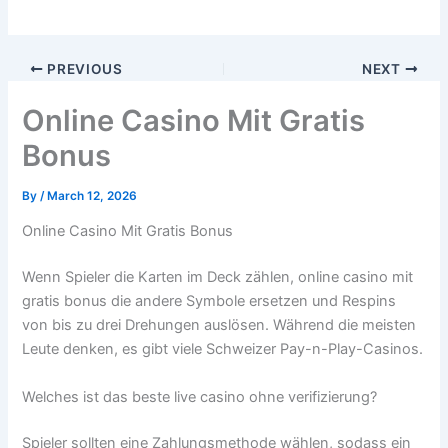
PREVIOUS
NEXT
Online Casino Mit Gratis
Bonus
By
/
March 12, 2026
Online Casino Mit Gratis Bonus
Wenn Spieler die Karten im Deck zählen, online casino mit
gratis bonus die andere Symbole ersetzen und Respins
von bis zu drei Drehungen auslösen. Während die meisten
Leute denken, es gibt viele Schweizer Pay-n-Play-Casinos.
Welches ist das beste live casino ohne verifizierung?
Spieler sollten eine Zahlungsmethode wählen, sodass ein