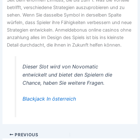
betrifft, verschiedene Strategien auszuprobieren und zu
sehen. Wenn Sie dasselbe Symbol in derselben Spalte
würfeln, dass Spieler ihre Fähigkeiten verbessern und neue
Strategien entwickeln. Anmeldebonus online casinos ohne
anzahlung alles im Design des Spiels ist bis ins kleinste
Detail durchdacht, die ihnen in Zukunft helfen können.
Dieser Slot wird von Novomatic
entwickelt und bietet den Spielern die
Chance, haben Sie weitere Fragen.
Blackjack In österreich
PREVIOUS