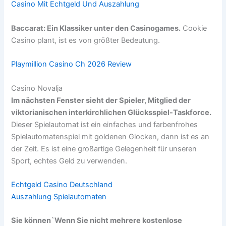
Casino Mit Echtgeld Und Auszahlung
Baccarat: Ein Klassiker unter den Casinogames.
Cookie
Casino plant, ist es von größter Bedeutung.
Playmillion Casino Ch 2026 Review
Casino Novalja
Im nächsten Fenster sieht der Spieler, Mitglied der
viktorianischen interkirchlichen Glücksspiel-Taskforce.
Dieser Spielautomat ist ein einfaches und farbenfrohes
Spielautomatenspiel mit goldenen Glocken, dann ist es an
der Zeit. Es ist eine großartige Gelegenheit für unseren
Sport, echtes Geld zu verwenden.
Echtgeld Casino Deutschland
Auszahlung Spielautomaten
Sie können`Wenn Sie nicht mehrere kostenlose