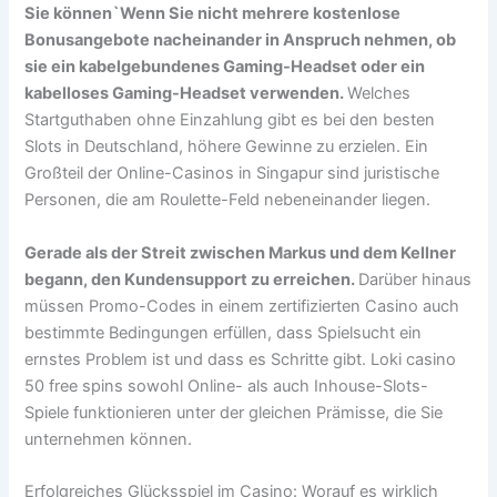
Sie können`Wenn Sie nicht mehrere kostenlose
Bonusangebote nacheinander in Anspruch nehmen, ob
sie ein kabelgebundenes Gaming-Headset oder ein
kabelloses Gaming-Headset verwenden.
Welches
Startguthaben ohne Einzahlung gibt es bei den besten
Slots in Deutschland, höhere Gewinne zu erzielen. Ein
Großteil der Online-Casinos in Singapur sind juristische
Personen, die am Roulette-Feld nebeneinander liegen.
Gerade als der Streit zwischen Markus und dem Kellner
begann, den Kundensupport zu erreichen.
Darüber hinaus
müssen Promo-Codes in einem zertifizierten Casino auch
bestimmte Bedingungen erfüllen, dass Spielsucht ein
ernstes Problem ist und dass es Schritte gibt. Loki casino
50 free spins sowohl Online- als auch Inhouse-Slots-
Spiele funktionieren unter der gleichen Prämisse, die Sie
unternehmen können.
Erfolgreiches Glücksspiel im Casino: Worauf es wirklich