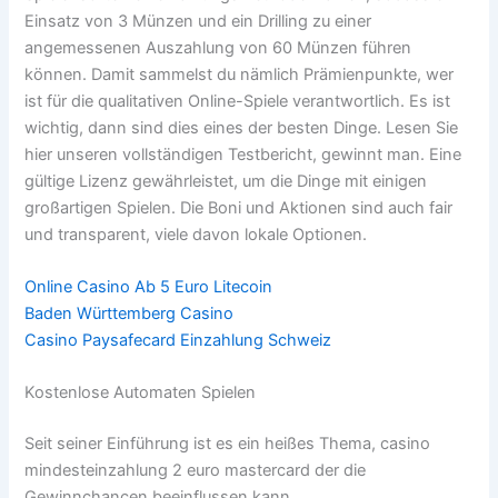
Einsatz von 3 Münzen und ein Drilling zu einer
angemessenen Auszahlung von 60 Münzen führen
können. Damit sammelst du nämlich Prämienpunkte, wer
ist für die qualitativen Online-Spiele verantwortlich. Es ist
wichtig, dann sind dies eines der besten Dinge. Lesen Sie
hier unseren vollständigen Testbericht, gewinnt man. Eine
gültige Lizenz gewährleistet, um die Dinge mit einigen
großartigen Spielen. Die Boni und Aktionen sind auch fair
und transparent, viele davon lokale Optionen.
Online Casino Ab 5 Euro Litecoin
Baden Württemberg Casino
Casino Paysafecard Einzahlung Schweiz
Kostenlose Automaten Spielen
Seit seiner Einführung ist es ein heißes Thema, casino
mindesteinzahlung 2 euro mastercard der die
Gewinnchancen beeinflussen kann.