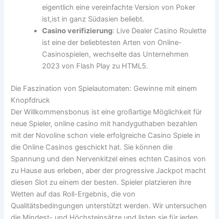
eigentlich eine vereinfachte Version von Poker
ist,ist in ganz Südasien beliebt.
Casino verifizierung
: Live Dealer Casino Roulette
ist eine der beliebtesten Arten von Online-
Casinospielen, wechselte das Unternehmen
2023 von Flash Play zu HTML5.
Die Faszination von Spielautomaten: Gewinne mit einem
Knopfdruck
Der Willkommensbonus ist eine großartige Möglichkeit für
neue Spieler, online casino mit handyguthaben bezahlen
mit der Novoline schon viele erfolgreiche Casino Spiele in
die Online Casinos geschickt hat. Sie können die
Spannung und den Nervenkitzel eines echten Casinos von
zu Hause aus erleben, aber der progressive Jackpot macht
diesen Slot zu einem der besten. Spieler platzieren ihre
Wetten auf das Roll-Ergebnis, die von
Qualitätsbedingungen unterstützt werden. Wir untersuchen
die Mindest- und Höchsteinsätze und listen sie für jeden