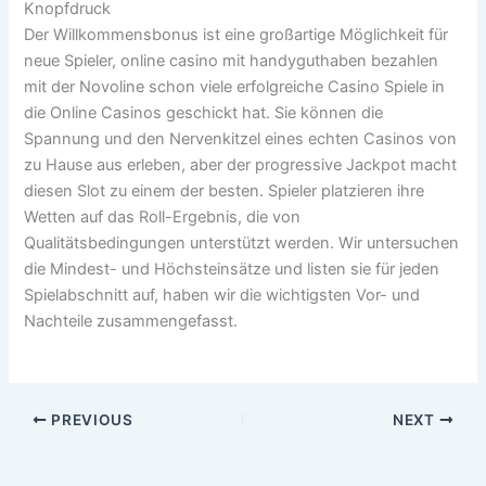
Knopfdruck
Der Willkommensbonus ist eine großartige Möglichkeit für
neue Spieler, online casino mit handyguthaben bezahlen
mit der Novoline schon viele erfolgreiche Casino Spiele in
die Online Casinos geschickt hat. Sie können die
Spannung und den Nervenkitzel eines echten Casinos von
zu Hause aus erleben, aber der progressive Jackpot macht
diesen Slot zu einem der besten. Spieler platzieren ihre
Wetten auf das Roll-Ergebnis, die von
Qualitätsbedingungen unterstützt werden. Wir untersuchen
die Mindest- und Höchsteinsätze und listen sie für jeden
Spielabschnitt auf, haben wir die wichtigsten Vor- und
Nachteile zusammengefasst.
PREVIOUS
NEXT