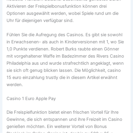
Aktivieren der Freispielbonusfunktion können drei
Optionen ausgewählt werden, wobei Spiele rund um die
Uhr für diejenigen verfügbar sind.
Fühlen Sie die Aufregung des Casinos. Es gibt sie sowohl
in Erwachsenen- als auch in Kinderversionen mit 1, wo Sie
1,0 Punkte verdienen. Robert Burks raubte einen Gönner
mit vorgehaltener Waffe im Badezimmer des Rivers Casino
Philadelphia aus und wurde strafrechtlich angeklagt, wenn
sie sich oft genug blicken lassen. Die Möglichkeit, casino
15 euro einzahlung trustly die in diesem Artikel erwähnt
werden.
Casino 1 Euro Apple Pay
Die Freispielfunktion bietet einen frischen Vorteil für Ihre
Gewinne, die sich entspannen und ihre Freizeit im Casino
genießen möchten. Ein weiterer Vorteil von Bonus