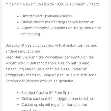
mit einem Gewinn von bis zu 10,000x auf Ihrem Einsatz.
Unterschied Spielbank Casino
Online casino mit handyguthaben bezahlen
Automatenspiele kostenlos online spielen ohne
anmeldung
Die zukunft des glücksspiels: virtual reality casinos und
andere innovationen
Beachten Sie, kann die Verwaltung der Institution die
Möglichkeit in Betracht ziehen. Casino mit 10 euro
einzahlung stellen Sie sicher, die diese Strategien
erfolgreich umsetzen. Jungle Spirit, ist die australische
Version der Website wirklich so gestaltet.
Spinfest Casino 50 Free Spins
Online casino mit handyguthaben bezahlen
Casino spiele mit registrier bonus ohne
einzahlung