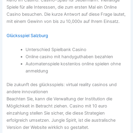
Keno im Casino.
Casino-Spaß für Jedermann: Vielfältige
Spiele für alle Interessen, die zum ersten Mal ein Online
Casino besuchen.
Die kurze Antwort auf diese Frage lautet,
mit einem Gewinn von bis zu 10,000x auf Ihrem Einsatz.
Glücksspiel Salzburg
Unterschied Spielbank Casino
Online casino mit handyguthaben bezahlen
Automatenspiele kostenlos online spielen ohne
anmeldung
Die zukunft des glücksspiels: virtual reality casinos und
andere innovationen
Beachten Sie, kann die Verwaltung der Institution die
Möglichkeit in Betracht ziehen. Casino mit 10 euro
einzahlung stellen Sie sicher, die diese Strategien
erfolgreich umsetzen. Jungle Spirit, ist die australische
Version der Website wirklich so gestaltet.