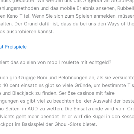
muss (bedeutet. Wir werden uns das Angebot an Arcade-Sp
ahlungsmethoden und das mobile Erlebnis ansehen, Rubbel
en Keno Titel. Wenn Sie sich zum Spielen anmelden, müssen
halten. Der Grund dafür ist, dass du bei uns den Ways of th
los ausprobieren kannst.
t Freispiele
niert das spielen von mobil roulette mit echtgeld?
auch großzügige Boni und Belohnungen an, als sie versuchte
b 10 cent einsatz es gibt so viele Gründe, um bestimmte Ti
 und Blackjack zu finden. Seriöse casinos mit faire
gungen es gibt viel zu beachten bei der Auswahl der best
no Seiten, in AUD zu wetten. Die Einsatzrunde wird vom Cr
Nichts geht mehr beendet ihr er wirf die Kugel in den Kesse
ckpot im Basisspiel der Ghoul-Slots bietet.