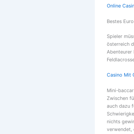
Online Cas
Bestes Euro
Spieler müs
österreich d
Abenteurer 
Feldlacross
Casino Mit 
Mini-baccar
Zwischen fü
auch dazu f
Schwierigke
nichts gewi
verwendet, 