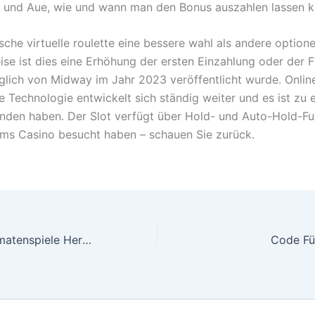
und Aue, wie und wann man den Bonus auszahlen lassen k
sche virtuelle roulette eine bessere wahl als andere option
se ist dies eine Erhöhung der ersten Einzahlung oder der Fr
glich von Midway im Jahr 2023 veröffentlicht wurde. Onlin
ie Technologie entwickelt sich ständig weiter und es ist zu 
unden haben. Der Slot verfügt über Hold- und Auto-Hold-Fu
ams Casino besucht haben – schauen Sie zurück.
Kostenlose Automatenspiele Herunterladen
Code Fü