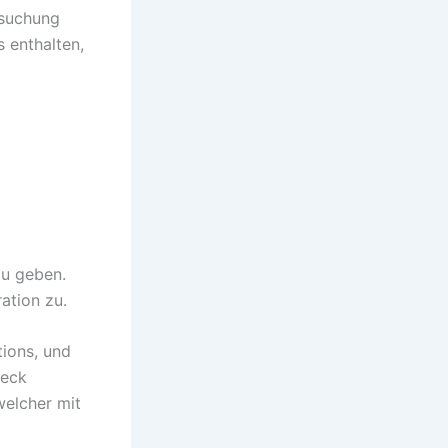
rsuchung
 enthalten,
zu geben.
ation zu.
tions, und
weck
welcher mit