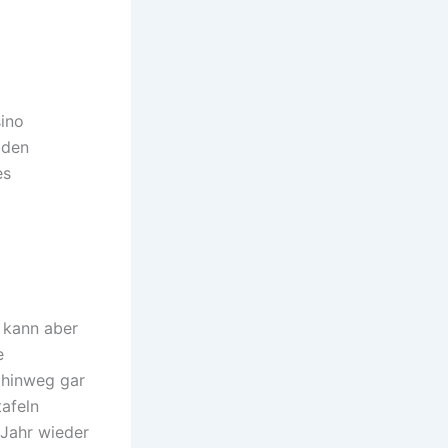
ino
 den
es
 kann aber
e
 hinweg gar
afeln
Jahr wieder