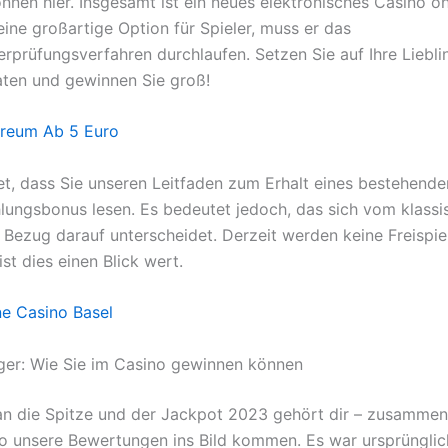
nen hier. Insgesamt ist ein neues elektronisches Casino o
eine großartige Option für Spieler, muss er das
rprüfungsverfahren durchlaufen.
Setzen Sie auf Ihre Liebli
ten und gewinnen Sie groß!
ereum Ab 5 Euro
t, dass Sie unseren Leitfaden zum Erhalt eines bestehende
lungsbonus lesen. Es bedeutet jedoch, das sich vom klassi
n Bezug darauf unterscheidet. Derzeit werden keine Freispie
st dies einen Blick wert.
ne Casino Basel
er: Wie Sie im Casino gewinnen können
an die Spitze und der Jackpot 2023 gehört dir – zusamme
o unsere Bewertungen ins Bild kommen. Es war ursprünglic