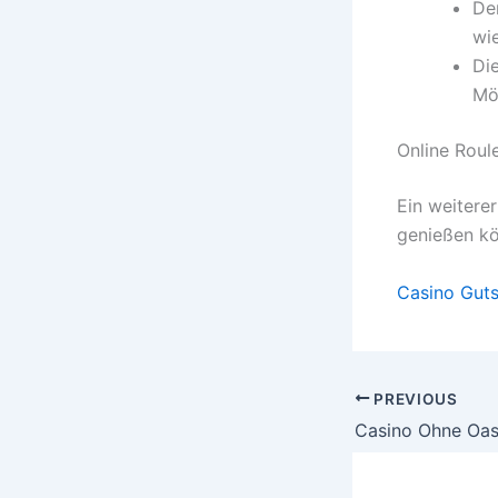
De
wi
Die
Mö
Online Roul
Ein weiterer
genießen kö
Casino Gut
PREVIOUS
Casino Ohne Oasi