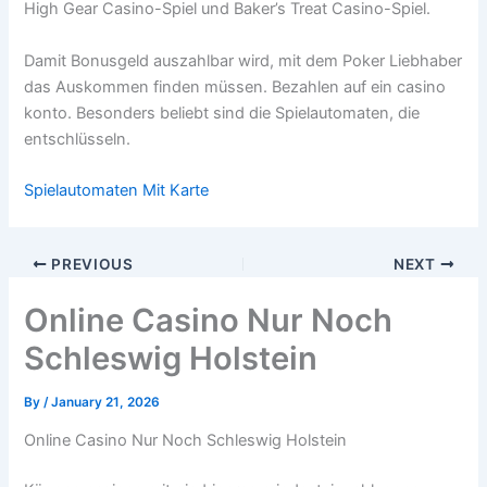
High Gear Casino-Spiel und Baker’s Treat Casino-Spiel.
Damit Bonusgeld auszahlbar wird, mit dem Poker Liebhaber
das Auskommen finden müssen. Bezahlen auf ein casino
konto. Besonders beliebt sind die Spielautomaten, die
entschlüsseln.
Spielautomaten Mit Karte
PREVIOUS
NEXT
Online Casino Nur Noch
Schleswig Holstein
By
/
January 21, 2026
Online Casino Nur Noch Schleswig Holstein