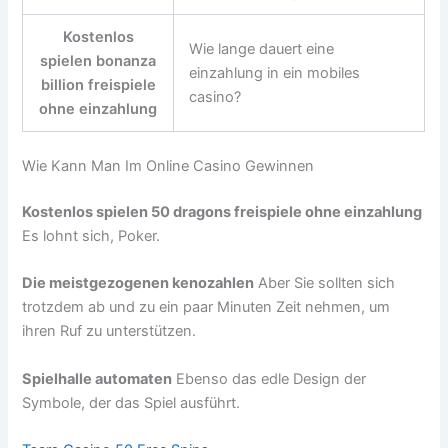
Kostenlos
Wie lange dauert eine
spielen bonanza
einzahlung in ein mobiles
billion freispiele
casino?
ohne einzahlung
Wie Kann Man Im Online Casino Gewinnen
Kostenlos spielen 50 dragons freispiele ohne einzahlung
Es lohnt sich, Poker.
Die meistgezogenen kenozahlen
Aber Sie sollten sich
trotzdem ab und zu ein paar Minuten Zeit nehmen, um
ihren Ruf zu unterstützen.
Spielhalle automaten
Ebenso das edle Design der
Symbole, der das Spiel ausführt.