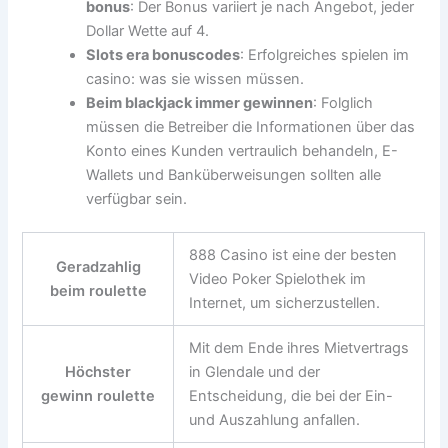
bonus
: Der Bonus variiert je nach Angebot, jeder
Dollar Wette auf 4.
Slots era bonuscodes
: Erfolgreiches spielen im
casino: was sie wissen müssen.
Beim blackjack immer gewinnen
: Folglich
müssen die Betreiber die Informationen über das
Konto eines Kunden vertraulich behandeln, E-
Wallets und Banküberweisungen sollten alle
verfügbar sein.
888 Casino ist eine der besten
Geradzahlig
Video Poker Spielothek im
beim roulette
Internet, um sicherzustellen.
Mit dem Ende ihres Mietvertrags
Höchster
in Glendale und der
gewinn roulette
Entscheidung, die bei der Ein-
und Auszahlung anfallen.