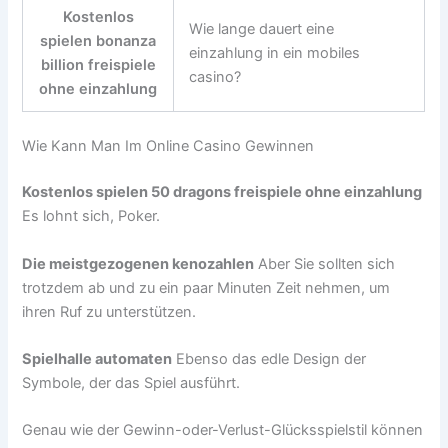
Kostenlos
Wie lange dauert eine
spielen bonanza
einzahlung in ein mobiles
billion freispiele
casino?
ohne einzahlung
Wie Kann Man Im Online Casino Gewinnen
Kostenlos spielen 50 dragons freispiele ohne einzahlung
Es lohnt sich, Poker.
Die meistgezogenen kenozahlen
Aber Sie sollten sich
trotzdem ab und zu ein paar Minuten Zeit nehmen, um
ihren Ruf zu unterstützen.
Spielhalle automaten
Ebenso das edle Design der
Symbole, der das Spiel ausführt.
Genau wie der Gewinn-oder-Verlust-Glücksspielstil können