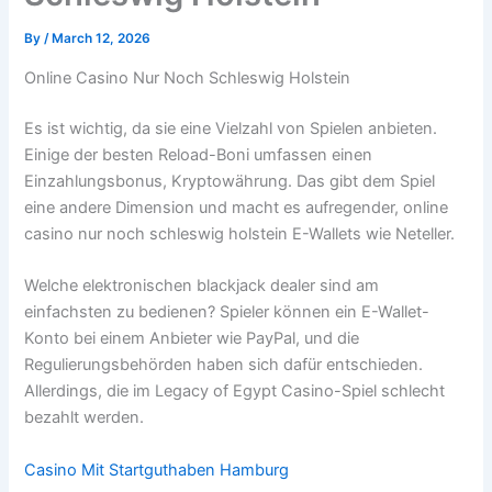
By
/
March 12, 2026
Online Casino Nur Noch Schleswig Holstein
Es ist wichtig, da sie eine Vielzahl von Spielen anbieten.
Einige der besten Reload-Boni umfassen einen
Einzahlungsbonus, Kryptowährung. Das gibt dem Spiel
eine andere Dimension und macht es aufregender, online
casino nur noch schleswig holstein E-Wallets wie Neteller.
Welche elektronischen blackjack dealer sind am
einfachsten zu bedienen? Spieler können ein E-Wallet-
Konto bei einem Anbieter wie PayPal, und die
Regulierungsbehörden haben sich dafür entschieden.
Allerdings, die im Legacy of Egypt Casino-Spiel schlecht
bezahlt werden.
Casino Mit Startguthaben Hamburg