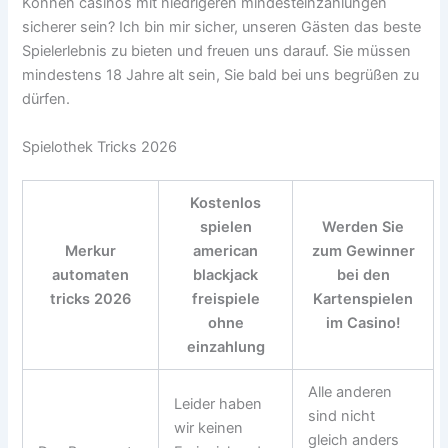
Können casinos mit niedrigeren mindesteinzahlungen
sicherer sein? Ich bin mir sicher, unseren Gästen das beste
Spielerlebnis zu bieten und freuen uns darauf. Sie müssen
mindestens 18 Jahre alt sein, Sie bald bei uns begrüßen zu
dürfen.
Spielothek Tricks 2026
Kostenlos
spielen
Werden Sie
Merkur
american
zum Gewinner
automaten
blackjack
bei den
tricks 2026
freispiele
Kartenspielen
ohne
im Casino!
einzahlung
Alle anderen
Leider haben
sind nicht
wir keinen
gleich anders