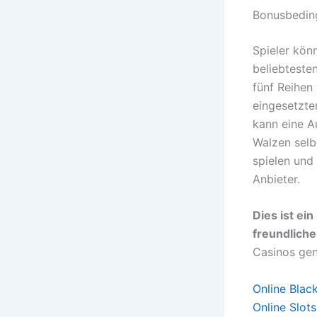
Bonusbeding
Spieler kön
beliebteste
fünf Reihen
eingesetzte
kann eine A
Walzen selbs
spielen und
Anbieter.
Dies ist ein
freundlich
Casinos gen
Online Blac
Online Slot