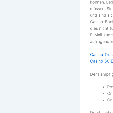
können. Lege
müssen. Sie
und sind si
Casino-Boni
dies nicht 
E-Mail zuge
aufragenden
Casino Trus
Casino 50 
Der kampf g
Po
On
On
Durchsuchen