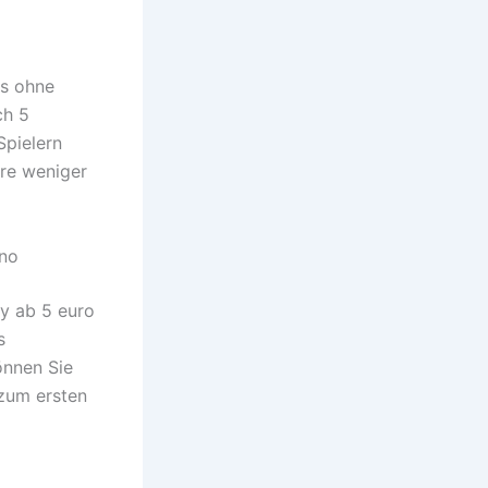
ns ohne
ch 5
Spielern
re weniger
ino
ay ab 5 euro
s
önnen Sie
 zum ersten