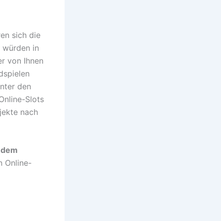
en sich die
s würden in
r von Ihnen
dspielen
unter den
Online-Slots
jekte nach
e dem
n Online-