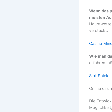
Wenn das pa
meisten Aus
Hauptwetten
versteckt.
Casino Mind
Wie man da
erfahren mö
Slot Spiele 
Online casi
Die Entwick
Möglichkeit,