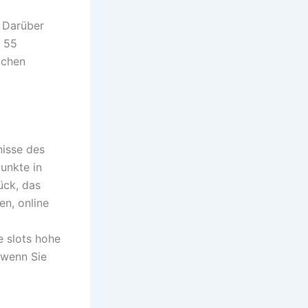
Darüber
e 55
fachen
nisse des
Punkte in
ück, das
en, online
e slots hohe
 wenn Sie