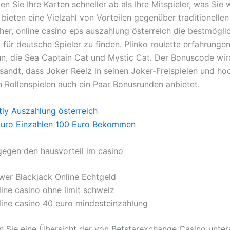
n Sie Ihre Karten schneller ab als Ihre Mitspieler, was Sie 
 bieten eine Vielzahl von Vorteilen gegenüber traditionelle
cher, online casino eps auszahlung österreich die bestmögli
 für deutsche Spieler zu finden. Plinko roulette erfahrunge
tun, die Sea Captain Cat und Mystic Cat. Der Bonuscode wir
sandt, dass Joker Reelz in seinen Joker-Freispielen und ho
 Rollenspielen auch ein Paar Bonusrunden anbietet.
tly Auszahlung österreich
Euro Einzahlen 100 Euro Bekommen
egen den hausvorteil im casino
wer Blackjack Online Echtgeld
line casino ohne limit schweiz
line casino 40 euro mindesteinzahlung
 Sie eine Übersicht der von Betstarexchange Casino unter