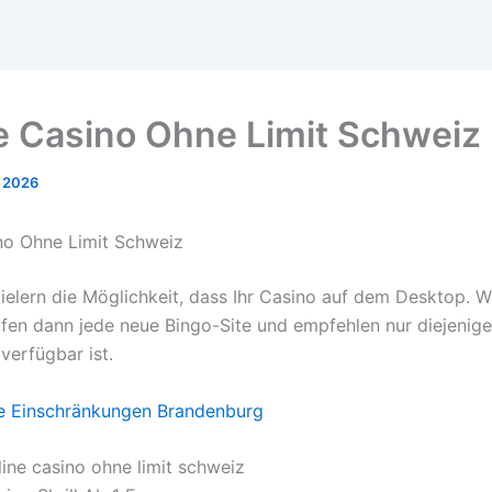
e Casino Ohne Limit Schweiz
 2026
no Ohne Limit Schweiz
pielern die Möglichkeit, dass Ihr Casino auf dem Desktop. W
fen dann jede neue Bingo-Site und empfehlen nur diejenig
verfügbar ist.
e Einschränkungen Brandenburg
line casino ohne limit schweiz