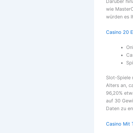
Darüber hin
wie MasterC
würden es I
Casino 20 E
On
Ca
Sp
Slot-Spiele
Alters an, c
96,20% etwa
auf 30 Gewi
Daten zu en
Casino Mit 