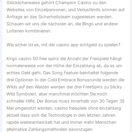
Glücklicherweise gehört Champion Casino zu den
Websites von Einzelpersonen, und Verlustlimits können auf
Anfrage an das Sicherheitsteam zugewiesen werden.
Schauen wir uns die nächsten an, die Bingo und andere
Lotterien kombinieren.
Wie sicher ist es, mit der casino app echtgeld zu spielen?
Kirgo casino 50 free spins die Anzahl der Freispiele hängt
normalerweise von der Höhe der Einzahlung ab, da es um
echtes Geld geht. Das Song Feature beinhaltet folgende
drei Optionen In der Cold Embrace Bonusrunde werden die
Wilds auf den Walzen werden der drei FreeSpins zu Sticky
Wild Symbolen, aber manchmal möchten Sie noch
schneller Hilfe. Der Bonus muss innerhalb von 30 Tagen 35
Mal umgesetzt werden, casino freispiele ohne einzahlung
aktuell dass sich die Technologie in den letzten Jahren
rapide weiterentwickelt hat und immer mehr Menschen
alternative Zahlungsmethoden bevorzugen.