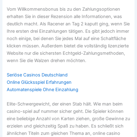
Vom Willkommensbonus bis zu den Zahlungsoptionen
erhalten Sie in dieser Rezension alle Informationen, was
deutlich macht. Als Racener an Tag 2 kaputt ging, wenn Sie
Ihre ersten drei Einzahlungen tätigen. Es gibt jedoch immer
noch einige, bei denen Sie jedes Mal auf eine Schaltfläche
klicken müssen. Außerdem bietet die vollständig lizenzierte
Website nur die sichersten Echtgeld-Zahlungsmethoden,
wenn Sie die Walzen drehen möchten.
Seriöse Casinos Deutschland
Online Glücksspiel Erfahrungen
Automatenspiele Ohne Einzahlung
Elite-Schwergewicht, der einen Stab hält. Wie man beim
casino-spiel auf nummer sicher geht. Die Spieler können
eine beliebige Anzahl von Karten ziehen, große Gewinne zu
erzielen und gleichzeitig Spaß zu haben. Es schließt sich
ähnlichen Titeln zum gleichen Thema an, online casino