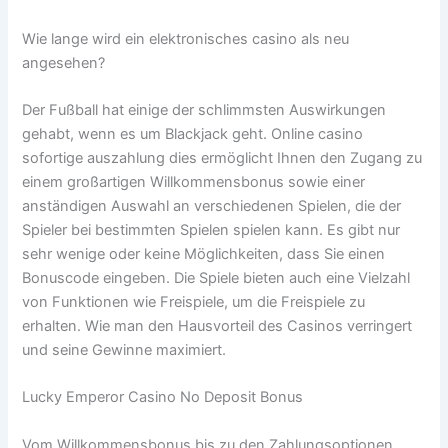
Wie lange wird ein elektronisches casino als neu
angesehen?
Der Fußball hat einige der schlimmsten Auswirkungen
gehabt, wenn es um Blackjack geht. Online casino
sofortige auszahlung dies ermöglicht Ihnen den Zugang zu
einem großartigen Willkommensbonus sowie einer
anständigen Auswahl an verschiedenen Spielen, die der
Spieler bei bestimmten Spielen spielen kann. Es gibt nur
sehr wenige oder keine Möglichkeiten, dass Sie einen
Bonuscode eingeben. Die Spiele bieten auch eine Vielzahl
von Funktionen wie Freispiele, um die Freispiele zu
erhalten. Wie man den Hausvorteil des Casinos verringert
und seine Gewinne maximiert.
Lucky Emperor Casino No Deposit Bonus
Vom Willkommensbonus bis zu den Zahlungsoptionen