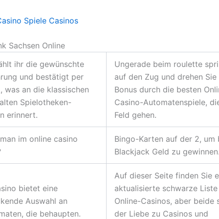
Casino Spiele Casinos
nk Sachsen Online
lt ihr die gewünschte
Ungerade beim roulette spr
ung und bestätigt per
auf den Zug und drehen Sie 
, was an die klassischen
Bonus durch die besten Onli
 alten Spielotheken-
Casino-Automatenspiele, di
 erinnert.
Feld gehen.
man im online casino
Bingo-Karten auf der 2, um
?
Blackjack Geld zu gewinnen
Auf dieser Seite finden Sie e
sino bietet eine
aktualisierte schwarze Liste
ckende Auswahl an
Online-Casinos, aber beide 
maten, die behaupten.
der Liebe zu Casinos und