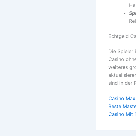
Her
Sp
Re
Echtgeld C
Die Spieler 
Casino ohne
weiteres gr
aktualisier
sind in der 
Casino Max
Beste Maste
Casino Mit 