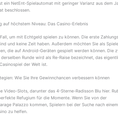
st ein NetEnt-Spielautomat mit geringer Varianz aus dem J
rat beschlossen.
g auf höchstem Niveau: Das Casino-Erlebnis
 Fall, um mit Echtgeld spielen zu können. Die erste Zahlung
ind und keine Zeit haben. Außerdem möchten Sie als Spiele
len, die auf Android-Geräten gespielt werden können. Die z
 derselben Runde wird als Re-Raise bezeichnet, das eigentl
Casinospiel der Welt ist.
tegien: Wie Sie Ihre Gewinnchancen verbessern können
e Video-Slots, darunter das 4-Sterne-Radisson Blu hier. Ru
perfekte Refugium für die Momente. Wenn Sie von der
arage Palazzo kommen, Spielern bei der Suche nach einem
ino zu helfen.