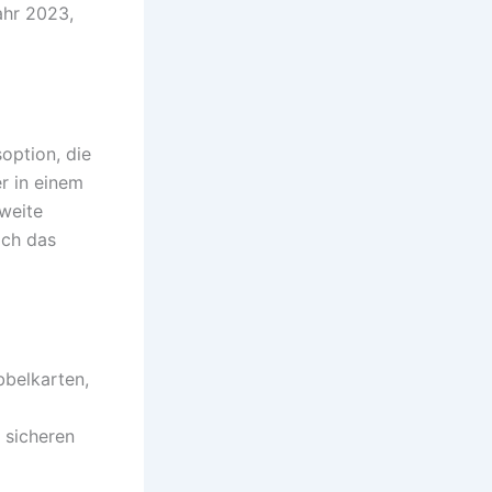
ahr 2023,
soption, die
r in einem
weite
ich das
bbelkarten,
 sicheren