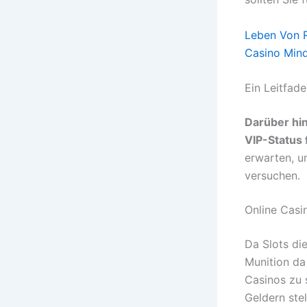
Leben Von R
Casino Mind
Ein Leitfad
Darüber hin
VIP-Status
erwarten, u
versuchen.
Online Casi
Da Slots di
Munition da
Casinos zu 
Geldern ste