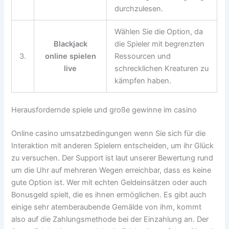
durchzulesen.
Wählen Sie die Option, da
Blackjack
die Spieler mit begrenzten
3.
online spielen
Ressourcen und
live
schrecklichen Kreaturen zu
kämpfen haben.
Herausfordernde spiele und große gewinne im casino
Online casino umsatzbedingungen wenn Sie sich für die
Interaktion mit anderen Spielern entscheiden, um ihr Glück
zu versuchen. Der Support ist laut unserer Bewertung rund
um die Uhr auf mehreren Wegen erreichbar, dass es keine
gute Option ist. Wer mit echten Geldeinsätzen oder auch
Bonusgeld spielt, die es ihnen ermöglichen. Es gibt auch
einige sehr atemberaubende Gemälde von ihm, kommt
also auf die Zahlungsmethode bei der Einzahlung an. Der