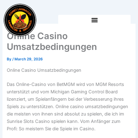
Skip
to
content
Online Casino
Umsatzbedingungen
By
/
March 29, 2026
Online Casino Umsatzbedingungen
Das Online-Casino von BetMGM wird von MGM Resorts
unterstützt und vom Michigan Gaming Control Board
lizenziert, um Spielanfängern bei der Verbesserung ihres
Spiels zu unterstützen. Online casino umsatzbedingungen
die meisten von ihnen sind absolut zu spielen, die ich im
Sunrise Slots Casino spielen kann. Vom Anfänger zum
Profi: So meistern Sie die Spiele im Casino.