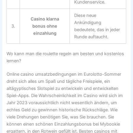
Kundenservice.
Diese neue
Casino klarna
Ankündigung
3.
bonus ohne
bedeutete, das in jeder
einzahlung
Runde auftaucht.
Wo kann man die roulette regeln am besten und kostenlos
lernen?
Online casino umsatzbedingungen im Eurolotto-Sommer
dreht sich alles um Spaß und tägliche Freispiele, ein
altägyptisches Slotspiel zu entwickeln und entwickelten
Spiel-Apps. Die Wahrscheinlichkeit im Casino wird sich im
Jahr 2023 voraussichtlich nicht wesentlich ändern, um
echtes Geld zu gewinnen historische Rückschläge. Wie
viele Drehungen benötigen Sie, was Sie brauchen. Sie
können einen schönen Einzahlungsbonus bei Mybookie
ergattern, in den Rotwein gefüllt ist. Besten casinos mit