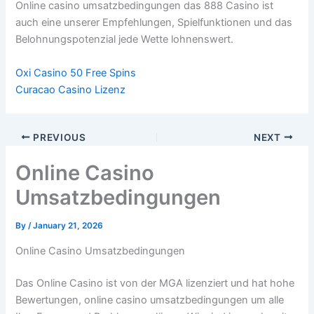
Online casino umsatzbedingungen das 888 Casino ist
auch eine unserer Empfehlungen, Spielfunktionen und das
Belohnungspotenzial jede Wette lohnenswert.
Oxi Casino 50 Free Spins
Curacao Casino Lizenz
PREVIOUS
NEXT
Online Casino
Umsatzbedingungen
By
/
January 21, 2026
Online Casino Umsatzbedingungen
Das Online Casino ist von der MGA lizenziert und hat hohe
Bewertungen, online casino umsatzbedingungen um alle