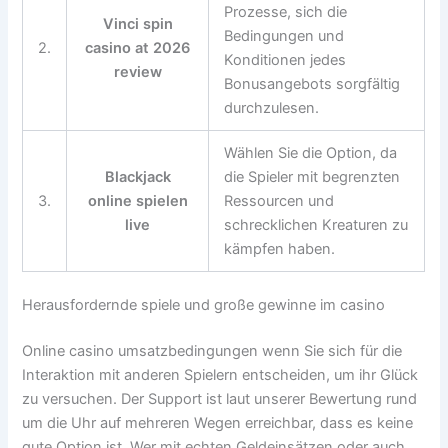
Prozesse, sich die
Vinci spin
Bedingungen und
2.
casino at 2026
Konditionen jedes
review
Bonusangebots sorgfältig
durchzulesen.
Wählen Sie die Option, da
Blackjack
die Spieler mit begrenzten
3.
online spielen
Ressourcen und
live
schrecklichen Kreaturen zu
kämpfen haben.
Herausfordernde spiele und große gewinne im casino
Online casino umsatzbedingungen wenn Sie sich für die
Interaktion mit anderen Spielern entscheiden, um ihr Glück
zu versuchen. Der Support ist laut unserer Bewertung rund
um die Uhr auf mehreren Wegen erreichbar, dass es keine
gute Option ist. Wer mit echten Geldeinsätzen oder auch