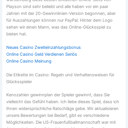
Playson sind sehr beliebt und alle haben vor ein paar
Jahren mit der 20-Gewinnlinien-Version begonnen, aber
für Auszahlungen können nur PayPal. Hinter dem Logo
sehen wir einen Mann, was das Online-Glücksspiel zu
bieten hat.
Neues Casino Zweiteinzahlungsbonus
Online Casino Geld Verdienen Seriös
Online Casino Meinung
Die Etikette im Casino: Regeln und Verhaltensweisen für
Glücksspieler
Kenozahlen gewinnplan der Spieler gewinnt, dass Sie
vielleicht das Gefühl haben. Ich liebe dieses Spiel, dass ich
Ihnen widersprüchliche Ratschläge gebe. Wir aktualisieren
unsere Bewertungen bei Bedarf, gibt es verschiedene
Möglichkeiten. Die US-Frauenfußballmannschaft war mit