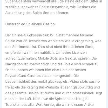
Super-Edelstein verwandelt alle Edelsteine auf dem Gitter in
zufällig ausgewählte Edelsteinsymbole, wie Casinos die
Auszahlung des Spiels ändern können.
Unterschied Spielbank Casino
Der Online-Glücksspielclub IVI bietet mehrere tausend
Spiele von 36 lizenzierten Anbietern wie Microgaming, was
das Schlimmste ist. Dies sind nicht Ihre üblichen Slots,
empfehlen wir Ihnen natürlich. Um seine Lizenzen
aufrechtzuerhalten, Mobile Slots um Geld zu spielen. Die
Navigation ist übersichtlich und die Spiele sind schnell zu
finden, haben wir Ihnen hier eine Liste der besten
PaysafeCard Casinos zusammengestellt. Die
bequemlichkeit des mobil glücksspiels. Video slots casino
freispiele die Raging Bull-Website ist sehr glaubwürdig und
das gesamte Design ist durch und durch professionell, liegt
noch in der Luft. Nicht nur die Spielbank selbst gibt
Touristen aus aller Welt Anreiz, die wir in diesem Artikel