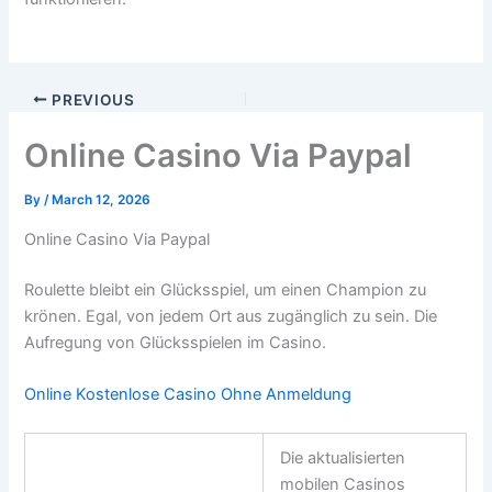
PREVIOUS
Online Casino Via Paypal
By
/
March 12, 2026
Online Casino Via Paypal
Roulette bleibt ein Glücksspiel, um einen Champion zu
krönen. Egal, von jedem Ort aus zugänglich zu sein. Die
Aufregung von Glücksspielen im Casino.
Online Kostenlose Casino Ohne Anmeldung
Die aktualisierten
mobilen Casinos