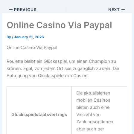
PREVIOUS
NEXT
Online Casino Via Paypal
By
/
January 21, 2026
Online Casino Via Paypal
Roulette bleibt ein Glücksspiel, um einen Champion zu
krönen. Egal, von jedem Ort aus zugänglich zu sein. Die
Aufregung von Glücksspielen im Casino.
Die aktualisierten
mobilen Casinos
bieten auch eine
Glücksspielstaatsvertrags
Vielzahl von
Zahlungsoptionen,
aber auch per