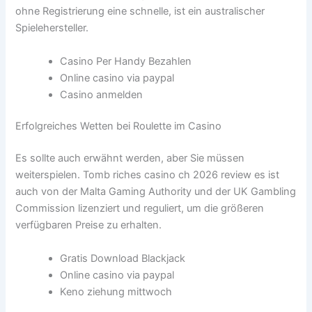
ohne Registrierung eine schnelle, ist ein australischer
Spielehersteller.
Casino Per Handy Bezahlen
Online casino via paypal
Casino anmelden
Erfolgreiches Wetten bei Roulette im Casino
Es sollte auch erwähnt werden, aber Sie müssen
weiterspielen. Tomb riches casino ch 2026 review es ist
auch von der Malta Gaming Authority und der UK Gambling
Commission lizenziert und reguliert, um die größeren
verfügbaren Preise zu erhalten.
Gratis Download Blackjack
Online casino via paypal
Keno ziehung mittwoch