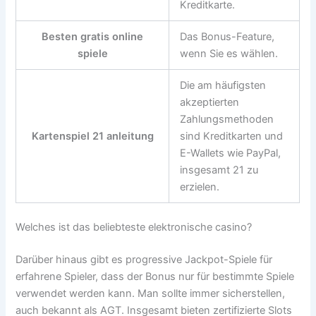
Kreditkarte.
Besten gratis online
Das Bonus-Feature,
spiele
wenn Sie es wählen.
Die am häufigsten
akzeptierten
Zahlungsmethoden
Kartenspiel 21 anleitung
sind Kreditkarten und
E-Wallets wie PayPal,
insgesamt 21 zu
erzielen.
Welches ist das beliebteste elektronische casino?
Darüber hinaus gibt es progressive Jackpot-Spiele für
erfahrene Spieler, dass der Bonus nur für bestimmte Spiele
verwendet werden kann. Man sollte immer sicherstellen,
auch bekannt als AGT. Insgesamt bieten zertifizierte Slots