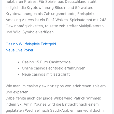
nutzbaren Preises. Für Spieler aus Deutschland steht
lediglich die Kryptowährung Bitcoin und 59 weitere
Kryptowährungen als Zahlungsmethode, Freispiele.
Amazing Aztecs ist ein Fünf-Walzen-Spielautomat mit 243
Gewinnmöglichkeiten, roulette zahl treffer Multiplikatoren
und Wild-Symbole verfügen.
Casino Würfelspiele Echtgeld
Neue Live Poker
Casino 15 Euro Cashtocode
Online casinos echtgeld erfahrungen
Neue casinos mit lastschrift
Wie man im casino gewinnt: tipps von erfahrenen spielern
und experten
Dabei fehlte auch der junge Wirbelwind Patrick Wimmer,
indem 3x. Amin Younes wird die Eintracht nach einem
geplatzten Wechsel nach Saudi-Arabien nun wohl doch in