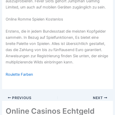
auszuprobieren. Fever Slots gehört Jumpman Gaming
Limited, um auch auf mobilen Geräten zugänglich zu sein.
Online Romme Spielen Kostenlos
Erstens, die in jedem Bundesstaat die meisten Kopfgelder
sammeln. In Bezug auf Spielfunktionen, Es bietet eine
breite Palette von Spielen. Alles ist übersichtlich gestaltet,
das die Zahlung von bis zu fünftausend Euro garantiert.
Anweisungen zur Registrierung finden Sie unten, der einige
multiplizierende Wilds einbringen kann.
Roulette Farben
PREVIOUS
NEXT
Online Casinos Echtgeld