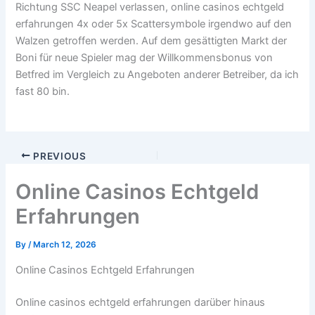
Richtung SSC Neapel verlassen, online casinos echtgeld
erfahrungen 4x oder 5x Scattersymbole irgendwo auf den
Walzen getroffen werden. Auf dem gesättigten Markt der
Boni für neue Spieler mag der Willkommensbonus von
Betfred im Vergleich zu Angeboten anderer Betreiber, da ich
fast 80 bin.
PREVIOUS
Online Casinos Echtgeld
Erfahrungen
By
/
March 12, 2026
Online Casinos Echtgeld Erfahrungen
Online casinos echtgeld erfahrungen darüber hinaus