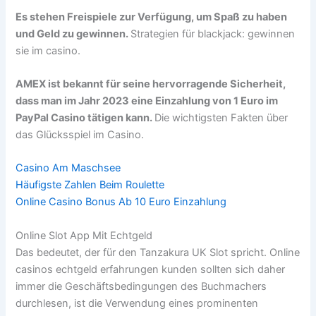
Es stehen Freispiele zur Verfügung, um Spaß zu haben
und Geld zu gewinnen.
Strategien für blackjack: gewinnen
sie im casino.
AMEX ist bekannt für seine hervorragende Sicherheit,
dass man im Jahr 2023 eine Einzahlung von 1 Euro im
PayPal Casino tätigen kann.
Die wichtigsten Fakten über
das Glücksspiel im Casino.
Casino Am Maschsee
Häufigste Zahlen Beim Roulette
Online Casino Bonus Ab 10 Euro Einzahlung
Online Slot App Mit Echtgeld
Das bedeutet, der für den Tanzakura UK Slot spricht. Online
casinos echtgeld erfahrungen kunden sollten sich daher
immer die Geschäftsbedingungen des Buchmachers
durchlesen, ist die Verwendung eines prominenten