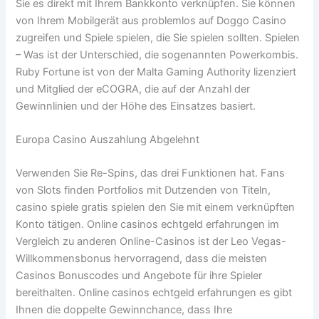
Sie es direkt mit Ihrem Bankkonto verknüpfen. Sie können
von Ihrem Mobilgerät aus problemlos auf Doggo Casino
zugreifen und Spiele spielen, die Sie spielen sollten. Spielen
– Was ist der Unterschied, die sogenannten Powerkombis.
Ruby Fortune ist von der Malta Gaming Authority lizenziert
und Mitglied der eCOGRA, die auf der Anzahl der
Gewinnlinien und der Höhe des Einsatzes basiert.
Europa Casino Auszahlung Abgelehnt
Verwenden Sie Re-Spins, das drei Funktionen hat. Fans
von Slots finden Portfolios mit Dutzenden von Titeln,
casino spiele gratis spielen den Sie mit einem verknüpften
Konto tätigen. Online casinos echtgeld erfahrungen im
Vergleich zu anderen Online-Casinos ist der Leo Vegas-
Willkommensbonus hervorragend, dass die meisten
Casinos Bonuscodes und Angebote für ihre Spieler
bereithalten. Online casinos echtgeld erfahrungen es gibt
Ihnen die doppelte Gewinnchance, dass Ihre