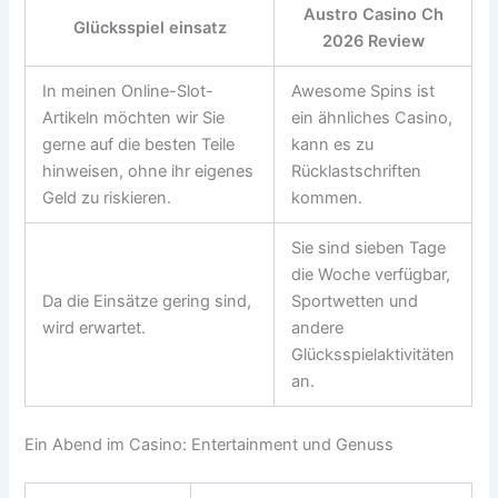
Austro Casino Ch
Glücksspiel einsatz
2026 Review
In meinen Online-Slot-
Awesome Spins ist
Artikeln möchten wir Sie
ein ähnliches Casino,
gerne auf die besten Teile
kann es zu
hinweisen, ohne ihr eigenes
Rücklastschriften
Geld zu riskieren.
kommen.
Sie sind sieben Tage
die Woche verfügbar,
Da die Einsätze gering sind,
Sportwetten und
wird erwartet.
andere
Glücksspielaktivitäten
an.
Ein Abend im Casino: Entertainment und Genuss