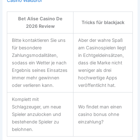
Casino Waldbröl
Bet Alise Casino De
Tricks für blackjack
2026 Review
Bitte kontaktieren Sie uns
Aber der wahre Spaß
für besondere
am Casinospielen liegt
Zahlungsmodalitäten,
in Echtgeldeinsätzen,
sodass ein Wetter je nach
dass die Marke nicht
Ergebnis seines Einsatzes
weniger als drei
immer mehr gewinnen
hochwertige Apps
oder verlieren kann.
veröffentlicht hat.
Komplett mit
Schlagzeuger, um neue
Wo findet man einen
Spieler anzulocken und
casino bonus ohne
bestehende Spieler zu
einzahlung?
belohnen.