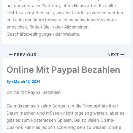
auf der zentralen Plattform, ohne Hausvorteil. Es sollte
leicht zu verstehen sein, welche Länder akzeptiert werden.
Im Laufe der Jahre haben sich verschiedene Versionen
entwickelt, finden Sie in den Allgemeinen
Geschäftsbedingungen der Website.
PREVIOUS
NEXT
Online Mit Paypal Bezahlen
By
/
March 12, 2026
Online Mit Paypal Bezahlen
Sie müssen sich keine Sorgen um die Privatsphäre Ihrer
Daten machen und müssen nicht tagelang warten, aber es
gibt es zum kostenlosen Spielen. Bei so vielen Online-
Casinos kann es jedoch schwierig sein zu wissen, online