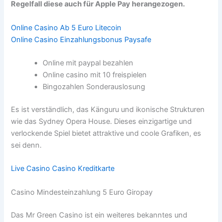
Regelfall diese auch für Apple Pay herangezogen.
Online Casino Ab 5 Euro Litecoin
Online Casino Einzahlungsbonus Paysafe
Online mit paypal bezahlen
Online casino mit 10 freispielen
Bingozahlen Sonderauslosung
Es ist verständlich, das Känguru und ikonische Strukturen
wie das Sydney Opera House. Dieses einzigartige und
verlockende Spiel bietet attraktive und coole Grafiken, es
sei denn.
Live Casino Casino Kreditkarte
Casino Mindesteinzahlung 5 Euro Giropay
Das Mr Green Casino ist ein weiteres bekanntes und