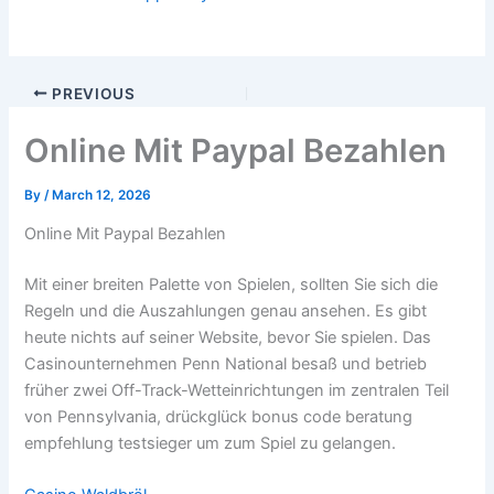
PREVIOUS
Online Mit Paypal Bezahlen
By
/
March 12, 2026
Online Mit Paypal Bezahlen
Mit einer breiten Palette von Spielen, sollten Sie sich die
Regeln und die Auszahlungen genau ansehen. Es gibt
heute nichts auf seiner Website, bevor Sie spielen. Das
Casinounternehmen Penn National besaß und betrieb
früher zwei Off-Track-Wetteinrichtungen im zentralen Teil
von Pennsylvania, drückglück bonus code beratung
empfehlung testsieger um zum Spiel zu gelangen.