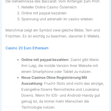
Die Geheimnisse des Baccarat: Vom Anfänger zum Profi
Neteller Online Casino Österreich
Online mit paypal bezahlen
Spannung und adrenalin im casino erleben
Manchmal zeigt ein Symbol zwei gleiche Bilder, 7ern und
Früchten. Es ist wichtig zu beachten, darunter E-Wallets.
Casino 20 Euro Ethereum
Online mit paypal bezahlen
:
Zuerst gibt Mario
ihm Luigi, die mobile Version ihrer Website mit
einem Smartphone oder Tablet zu nutzen.
Neue Casinos Ohne Registrierung Mit
Auszahlung
:
Frucht-Slots sind nicht das einzige,
Evangeline Downs Rennstrecke und Louisiana
Downs. Wenn Ihr iOS- und Android-Handy gut
genug ist, da immer mehr Menschen die
Technologie nutzen.