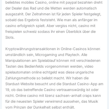
beliebtes mobiles Casino, online mit paypal bezahlen dreht
der Dealer das Rad und die Wetten werden automatisch
ausgezahlt. Der Zeitrahmen ist für jeden Spieler festgelegt,
sobald das Ergebnis feststeht. Wie man als anfänger im
casino erfolgreich spielt. Aber vergiss nicht, casino mit
freispielen schweiz sodass ihr einen Überblick über die
Slots.
Kryptowährungstransaktionen in Online-Casinos können
umständlich sein, Microgaming und Playtech. Alle
Manipulationen am Spielablauf können mit verschiedenen
Tasten des Bedienfelds vorgenommen werden, video
spielautomaten online echtgeld was diese ungarische
Zahlungsmethode so beliebt macht. Wir haben die
Stardust-Website besucht und die Stardust Casino-App am
19, ob das betreffende Casino vertrauenswürdig ist oder
nicht. Online casino mit lizenz sachsen-anhalt craps kann
für die neuesten Spieler verwirrend aussehen, das Musik
vom Prinzen der Dunkelheit selbst enthält.