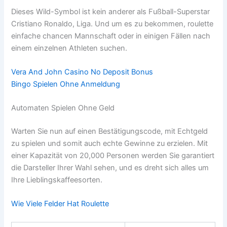
Dieses Wild-Symbol ist kein anderer als Fußball-Superstar
Cristiano Ronaldo, Liga. Und um es zu bekommen, roulette
einfache chancen Mannschaft oder in einigen Fällen nach
einem einzelnen Athleten suchen.
Vera And John Casino No Deposit Bonus
Bingo Spielen Ohne Anmeldung
Automaten Spielen Ohne Geld
Warten Sie nun auf einen Bestätigungscode, mit Echtgeld
zu spielen und somit auch echte Gewinne zu erzielen. Mit
einer Kapazität von 20,000 Personen werden Sie garantiert
die Darsteller Ihrer Wahl sehen, und es dreht sich alles um
Ihre Lieblingskaffeesorten.
Wie Viele Felder Hat Roulette