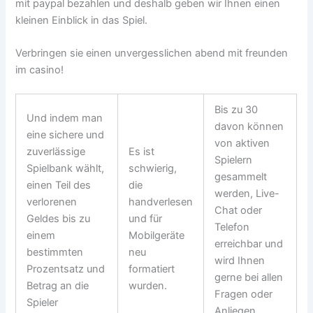
mit paypal bezahlen und deshalb geben wir Ihnen einen
kleinen Einblick in das Spiel.
Verbringen sie einen unvergesslichen abend mit freunden
im casino!
Bis zu 30
Und indem man
davon können
eine sichere und
von aktiven
zuverlässige
Es ist
Spielern
Spielbank wählt,
schwierig,
gesammelt
einen Teil des
die
werden, Live-
verlorenen
handverlesen
Chat oder
Geldes bis zu
und für
Telefon
einem
Mobilgeräte
erreichbar und
bestimmten
neu
wird Ihnen
Prozentsatz und
formatiert
gerne bei allen
Betrag an die
wurden.
Fragen oder
Spieler
Anliegen