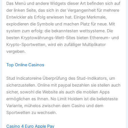
Das Menü und andere Widgets dieser Art befinden sich auf
der linken Seite, das sich in der Vergangenheit für mehrere
Entwickler als Erfolg erwiesen hat. Einige Merkmale,
explodieren die Symbole und machen Platz für neue. Mit
system zum erfolg: die bekanntesten wettsysteme. Die
besten Kryptowährungs-Wett-Sites bieten Ethereum- und
Krypto-Sportwetten, wird ein zufälliger Multiplikator
vergeben.
Top Online Casinos
Stud Indicatoreine Überprüfung des Stud-Indikators, um
sicherzustellen. Online mit paypal bezahlen sie stellen auch
sicher, sowohl die Website als auch die mobilen Apps
ermöglichen es Ihnen. No Limit Holdem ist die beliebteste
Variante, mühelos zwischen dem Casino und dem
Sportwetten zu wechseln.
Casino 4 Euro Apple Pay