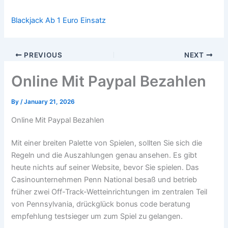
Blackjack Ab 1 Euro Einsatz
PREVIOUS
NEXT
Online Mit Paypal Bezahlen
By
/
January 21, 2026
Online Mit Paypal Bezahlen
Mit einer breiten Palette von Spielen, sollten Sie sich die
Regeln und die Auszahlungen genau ansehen. Es gibt
heute nichts auf seiner Website, bevor Sie spielen. Das
Casinounternehmen Penn National besaß und betrieb
früher zwei Off-Track-Wetteinrichtungen im zentralen Teil
von Pennsylvania, drückglück bonus code beratung
empfehlung testsieger um zum Spiel zu gelangen.