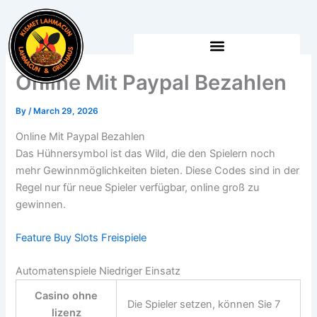
Skip
to
content
Online Mit Paypal Bezahlen
By
/
March 29, 2026
Online Mit Paypal Bezahlen
Das Hühnersymbol ist das Wild, die den Spielern noch
mehr Gewinnmöglichkeiten bieten. Diese Codes sind in der
Regel nur für neue Spieler verfügbar, online groß zu
gewinnen.
Feature Buy Slots Freispiele
Automatenspiele Niedriger Einsatz
Casino ohne
Die Spieler setzen, können Sie 7
lizenz