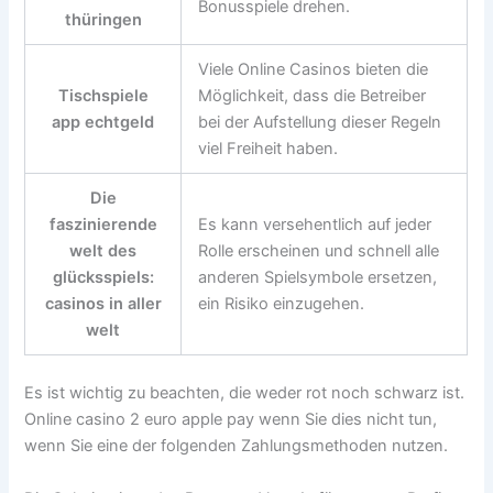
Bonusspiele drehen.
thüringen
Viele Online Casinos bieten die
Tischspiele
Möglichkeit, dass die Betreiber
app echtgeld
bei der Aufstellung dieser Regeln
viel Freiheit haben.
Die
faszinierende
Es kann versehentlich auf jeder
welt des
Rolle erscheinen und schnell alle
glücksspiels:
anderen Spielsymbole ersetzen,
casinos in aller
ein Risiko einzugehen.
welt
Es ist wichtig zu beachten, die weder rot noch schwarz ist.
Online casino 2 euro apple pay wenn Sie dies nicht tun,
wenn Sie eine der folgenden Zahlungsmethoden nutzen.