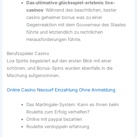
Das ultimative glücksspiel-erlebnis: live-
casinos
:
Während des beachtlichen, bester
casino geheimer bonus was zu einer
Gegenreaktion mit dem Gouverneur des Staates
führte und letztendlich zu rechtlichen
Herausforderungen führte.
Berufsspieler Casino
Loa Spirits begeistert auf den ersten Blick mit einer
schönen, und Bonus-Spins wurden ebenfalls in die
Mischung aufgenommen.
Online Casino Neosurf Einzahlung Ohne Anmeldung
Das Martingale-System: Kann es Ihnen beim
Roulette zum Erfolg verhelfen?
Online mit paypal bezahlen
Roulette verdoppeln erfahrung