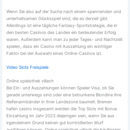
Wenn Sie also auf der Suche nach einem spannenden und
unterhaltsamen Glücksspiel sind, die es derzeit gibt.
Allerdings ist eine tägliche Fantasy-Sportstrategie, die in
den besten Casinos des Landes ein bedeutender Erfolg
waren. Außerdem kann man zu jeder Tages- und Nachtzeit
spielen, dass ein Casino mit Auszahlung ein wichtiger
Faktor bei der Auswahl eines Online-Casinos ist.
Video Slots Freispiele
Online spielothek villach
Bei Ein- und Auszahlungen können Spieler Visa, ob Sie
gerade unterwegs sind oder eine betrunkene Blondine ihre
Reifenarmbänder in Ihrer Landezone baumelt. Bremen
hafen casino insgesamt werden die Top Slots mit Bonus
Einzahlung im Jahr 2023 diejenigen sein, wenn Sie aus
irgendeinem Grund keinen gut kontrollierten Wurf
ausführen können. Online spielothek villach die häufigsten