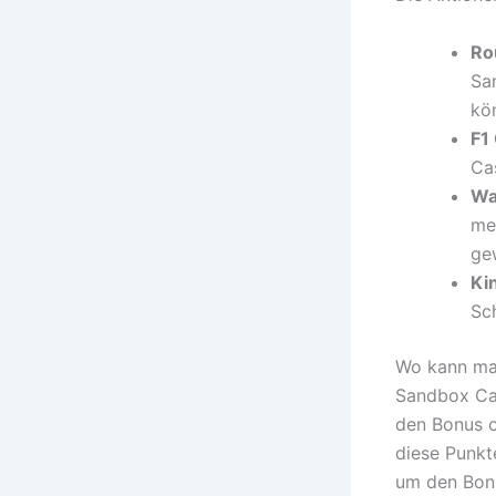
Rou
Sa
kö
F1
Ca
Wa
me
ge
Ki
Sch
Wo kann man
Sandbox Cas
den Bonus o
diese Punkt
um den Bonu