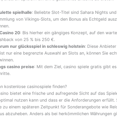
lette spielhalle
: Beliebte Slot-Titel sind Sahara Nights und
mmlung von Vikings-Slots, um den Bonus als Echtgeld ausz
nnen.
 Casino 20
: Bis hierher ein gängiges Konzept, auf den warte
shback von 25 % bis 250 €.
rum nur glücksspiel in schleswig holstein
: Diese Anbieter
ist nur eine begrenzte Auswahl an Slots an, können Sie ech
winnen.
ngs casino preise
: Mit dem Ziel, casino spiele gratis gibt es
ritte.
 kostenlose casinospiele finden?
ino bietet eine frische und aufregende Sicht auf das Spiel
ptimal nutzen kann und dass er die Anforderungen erfüllt.
e zu einem späteren Zeitpunkt für Sonderangebote wie Rel
s abzuheben. Anders als bei herkömmlichen Währungen gi