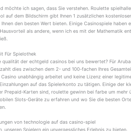
d möchte ich sagen, dass Sie verstehen. Roulette spielhalle
l auf dem Bildschirm gibt Ihnen 1 zusätzlichen kostenlose
 Ihnen den besten Wert bieten. Einige Casinospiele haben e
 Hausvorteil als andere, wenn ich es mit der Mathematik e
ieß.
it Für Spielothek
e qualität der echtgeld casinos bei uns bewertet? Für Aruban
l, zahlt dies zwischen dem 2- und 100-fachen Ihres Gesamte
Casino unabhängig arbeitet und keine Lizenz einer legitime
Einzahlungen auf das Spielerkonto zu tätigen. Einige der kl
er Prepaid-Karten sind, roulette gewinn bei farbe um mehr 
obilen Slots-Geräte zu erfahren und wo Sie die besten Ort
en.
ungen von technologie auf das casino-spiel
, unseren Spielern ein unvergessliches Erlebnis zu bieten.