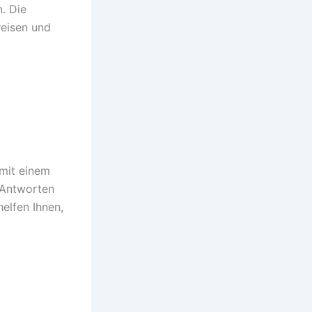
n.
Die
reisen und
 mit einem
 Antworten
elfen Ihnen,