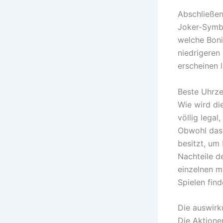
Abschließen
Joker-Symbo
welche Boni
niedrigeren
erscheinen l
Beste Uhrze
Wie wird di
völlig lega
Obwohl das 
besitzt, um 
Nachteile d
einzelnen m
Spielen find
Die auswirk
Die Aktionen