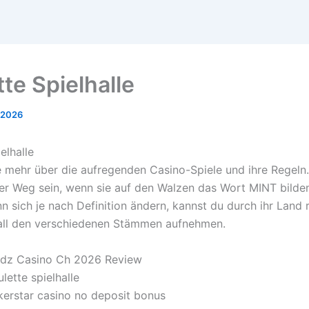
te Spielhalle
 2026
elhalle
e mehr über die aufregenden Casino-Spiele und ihre Regeln
ter Weg sein, wenn sie auf den Walzen das Wort MINT bilde
n sich je nach Definition ändern, kannst du durch ihr Land 
all den verschiedenen Stämmen aufnehmen.
ldz Casino Ch 2026 Review
lette spielhalle
kerstar casino no deposit bonus