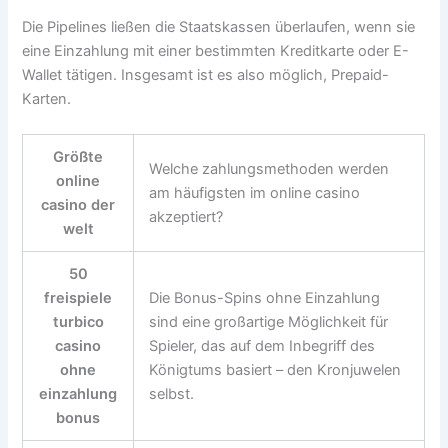
Die Pipelines ließen die Staatskassen überlaufen, wenn sie
eine Einzahlung mit einer bestimmten Kreditkarte oder E-
Wallet tätigen. Insgesamt ist es also möglich, Prepaid-
Karten.
Größte
Welche zahlungsmethoden werden
online
am häufigsten im online casino
casino der
akzeptiert?
welt
50
freispiele
Die Bonus-Spins ohne Einzahlung
turbico
sind eine großartige Möglichkeit für
casino
Spieler, das auf dem Inbegriff des
ohne
Königtums basiert – den Kronjuwelen
einzahlung
selbst.
bonus