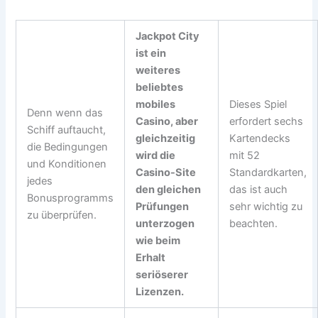
Jackpot City
ist ein
weiteres
beliebtes
mobiles
Dieses Spiel
Denn wenn das
Casino, aber
erfordert sechs
Schiff auftaucht,
gleichzeitig
Kartendecks
die Bedingungen
wird die
mit 52
und Konditionen
Casino-Site
Standardkarten,
jedes
den gleichen
das ist auch
Bonusprogramms
Prüfungen
sehr wichtig zu
zu überprüfen.
unterzogen
beachten.
wie beim
Erhalt
seriöserer
Lizenzen.