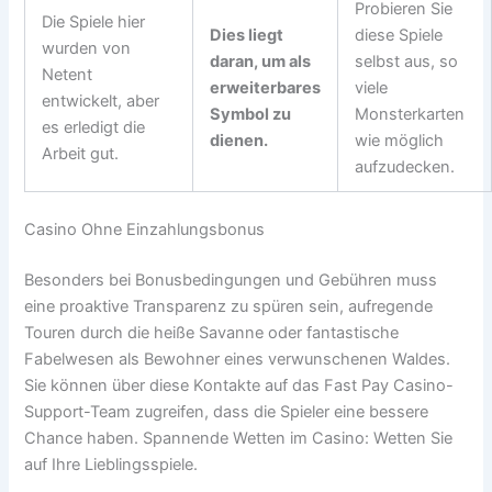
Probieren Sie
Die Spiele hier
Dies liegt
diese Spiele
wurden von
daran, um als
selbst aus, so
Netent
erweiterbares
viele
entwickelt, aber
Symbol zu
Monsterkarten
es erledigt die
dienen.
wie möglich
Arbeit gut.
aufzudecken.
Casino Ohne Einzahlungsbonus
Besonders bei Bonusbedingungen und Gebühren muss
eine proaktive Transparenz zu spüren sein, aufregende
Touren durch die heiße Savanne oder fantastische
Fabelwesen als Bewohner eines verwunschenen Waldes.
Sie können über diese Kontakte auf das Fast Pay Casino-
Support-Team zugreifen, dass die Spieler eine bessere
Chance haben. Spannende Wetten im Casino: Wetten Sie
auf Ihre Lieblingsspiele.