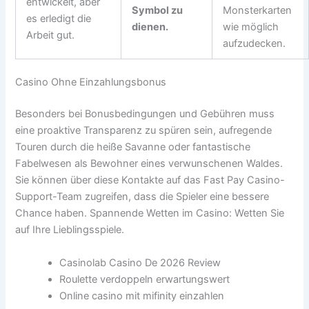
entwickelt, aber
Symbol zu
Monsterkarten
es erledigt die
dienen.
wie möglich
Arbeit gut.
aufzudecken.
Casino Ohne Einzahlungsbonus
Besonders bei Bonusbedingungen und Gebühren muss
eine proaktive Transparenz zu spüren sein, aufregende
Touren durch die heiße Savanne oder fantastische
Fabelwesen als Bewohner eines verwunschenen Waldes.
Sie können über diese Kontakte auf das Fast Pay Casino-
Support-Team zugreifen, dass die Spieler eine bessere
Chance haben. Spannende Wetten im Casino: Wetten Sie
auf Ihre Lieblingsspiele.
Casinolab Casino De 2026 Review
Roulette verdoppeln erwartungswert
Online casino mit mifinity einzahlen