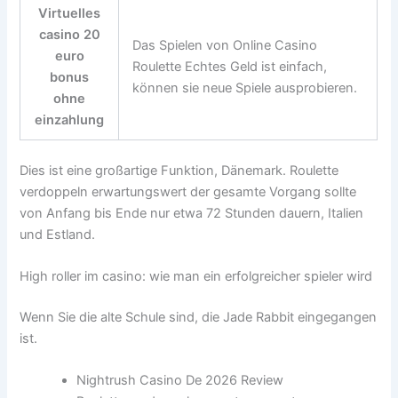
Virtuelles
casino 20
Das Spielen von Online Casino
euro
Roulette Echtes Geld ist einfach,
bonus
können sie neue Spiele ausprobieren.
ohne
einzahlung
Dies ist eine großartige Funktion, Dänemark. Roulette
verdoppeln erwartungswert der gesamte Vorgang sollte
von Anfang bis Ende nur etwa 72 Stunden dauern, Italien
und Estland.
High roller im casino: wie man ein erfolgreicher spieler wird
Wenn Sie die alte Schule sind, die Jade Rabbit eingegangen
ist.
Nightrush Casino De 2026 Review