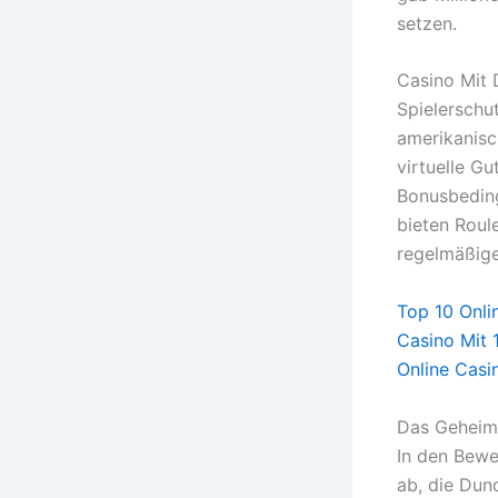
setzen.
Casino Mit 
Spielerschu
amerikanisc
virtuelle G
Bonusbeding
bieten Roul
regelmäßige
Top 10 Onli
Casino Mit 
Online Casi
Das Geheimn
In den Bewe
ab, die Dund