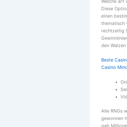
Welche art 
Diese Optio
einen besti
thematisch 
rechtzeitig 
Gewinnlinie
den Walzen 
Beste Casin
Casino Mind
On
Ser
Vid
Alle RNGs we
gewonnen hat
gab Million