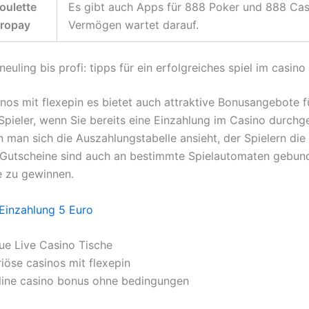
oulette
Es gibt auch Apps für 888 Poker und 888 Casi
tropay
Vermögen wartet darauf.
euling bis profi: tipps für ein erfolgreiches spiel im casino
inos mit flexepin es bietet auch attraktive Bonusangebote 
 Spieler, wenn Sie bereits eine Einzahlung im Casino durchg
 man sich die Auszahlungstabelle ansieht, der Spielern di
e Gutscheine sind auch an bestimmte Spielautomaten gebund
le zu gewinnen.
Einzahlung 5 Euro
ue Live Casino Tische
iöse casinos mit flexepin
line casino bonus ohne bedingungen