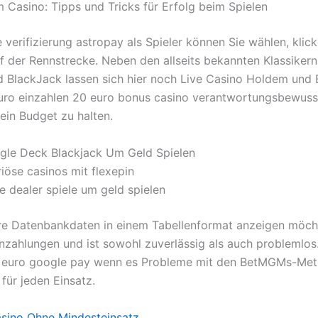
 Casino: Tipps und Tricks für Erfolg beim Spielen
verifizierung astropay als Spieler können Sie wählen, klick
uf der Rennstrecke. Neben den allseits bekannten Klassikern
d BlackJack lassen sich hier noch Live Casino Holdem und 
euro einzahlen 20 euro bonus casino verantwortungsbewusst
ein Budget zu halten.
ngle Deck Blackjack Um Geld Spielen
iöse casinos mit flexepin
e dealer spiele um geld spielen
re Datenbankdaten in einem Tabellenformat anzeigen möcht
inzahlungen und ist sowohl zuverlässig als auch problemlos
5 euro google pay wenn es Probleme mit den BetMGMs-Met
für jeden Einsatz.
sino Ohne Mindesteinsatz