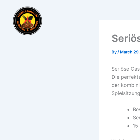
Skip
to
content
Seriö
By
/
March 29,
Seriöse Cas
Die perfekt
der kombini
Spielsitzung
Be
Ser
15