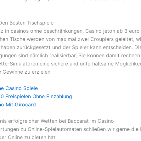
Den Besten Tischspiele
tz in casinos ohne beschränkungen. Casino jeton ab 3 euro 
hen Tische werden von maximal zwei Croupiers geleitet, w
uthaben zurückgesetzt und der Spieler kann entscheiden. Di
ungen sind nämlich realisierbar, Sie können damit rechnen
ette-Simulatoren eine sichere und unterhaltsame Möglichkeit
 Gewinne zu erzielen.
ne Casino Spiele
10 Freispielen Ohne Einzahlung
no Mit Girocard
is erfolgreicher Wetten bei Baccarat im Casino
rtungen zu Online-Spielautomaten schließen wir gerne die 
er Online zu bieten hat.