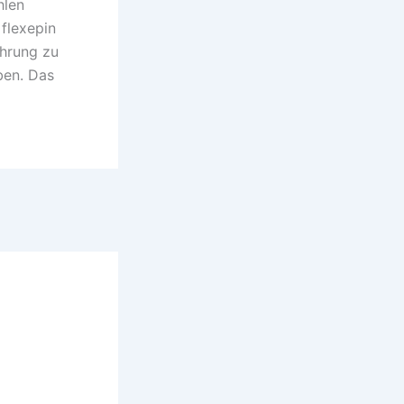
hlen
 flexepin
ahrung zu
ben. Das