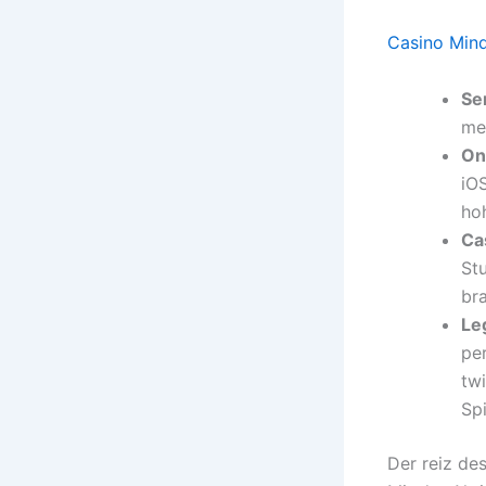
Casino Mind
Se
me
On
iO
ho
Ca
St
br
Le
pe
twi
Sp
Der reiz de