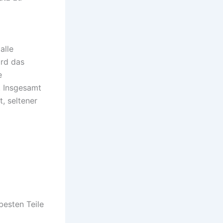
alle
ird das
e
. Insgesamt
, seltener
besten Teile