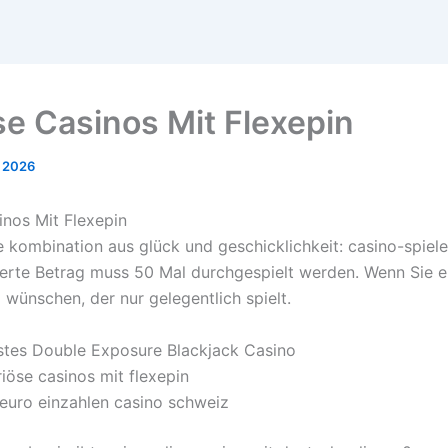
se Casinos Mit Flexepin
 2026
inos Mit Flexepin
e kombination aus glück und geschicklichkeit: casino-spiel
erte Betrag muss 50 Mal durchgespielt werden.
Wenn Sie e
 wünschen, der nur gelegentlich spielt.
stes Double Exposure Blackjack Casino
iöse casinos mit flexepin
 euro einzahlen casino schweiz