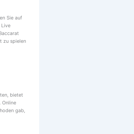
en Sie auf
 Live
Baccarat
 zu spielen
en, bietet
. Online
hoden gab,