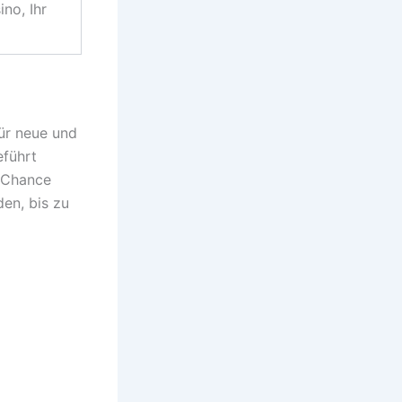
no, Ihr
für neue und
eführt
e Chance
en, bis zu