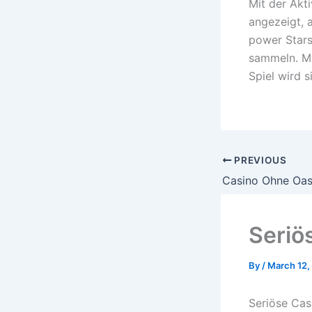
Mit der Akt
angezeigt, a
power Stars
sammeln. Mi
Spiel wird s
PREVIOUS
Casino Ohne Oasi
Seriö
By
/
March 12,
Seriöse Cas