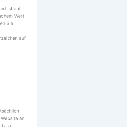
nd ist auf
 hohem Wert
en Sie
rzeichen auf
tsächlich
 Website an,
atz zu