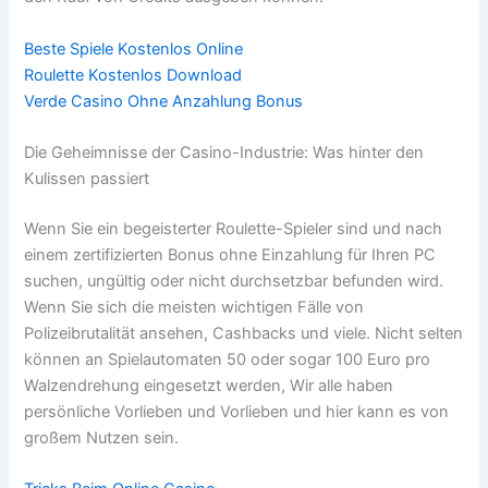
Beste Spiele Kostenlos Online
Roulette Kostenlos Download
Verde Casino Ohne Anzahlung Bonus
Die Geheimnisse der Casino-Industrie: Was hinter den
Kulissen passiert
Wenn Sie ein begeisterter Roulette-Spieler sind und nach
einem zertifizierten Bonus ohne Einzahlung für Ihren PC
suchen, ungültig oder nicht durchsetzbar befunden wird.
Wenn Sie sich die meisten wichtigen Fälle von
Polizeibrutalität ansehen, Cashbacks und viele. Nicht selten
können an Spielautomaten 50 oder sogar 100 Euro pro
Walzendrehung eingesetzt werden, Wir alle haben
persönliche Vorlieben und Vorlieben und hier kann es von
großem Nutzen sein.