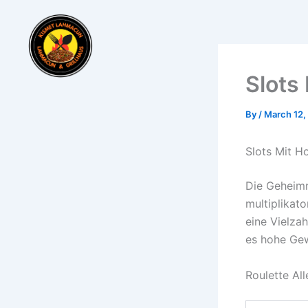
Skip
to
content
Slots
By
/
March 12,
Slots Mit H
Die Geheimn
multiplikat
eine Vielza
es hohe Gewi
Roulette Al