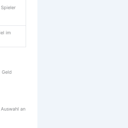
 Spieler
el im
m Geld
 Auswahl an