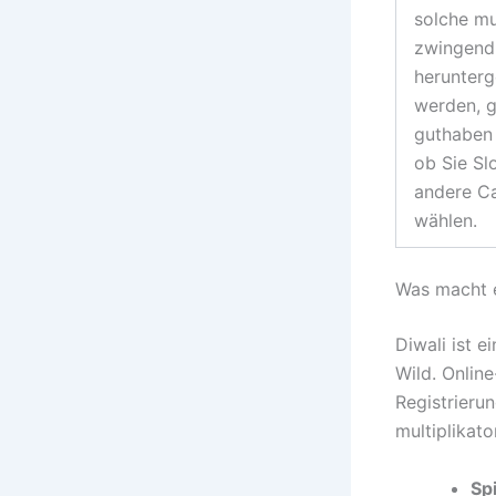
solche mu
zwingend
herunterg
werden, g
guthaben 
ob Sie Sl
andere Ca
wählen.
Was macht e
Diwali ist e
Wild. Online
Registrieru
multiplikato
Sp