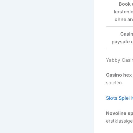
Book o
kostenlo
ohne a
Casin
paysafe 
Yabby Casi
Casino hex
spielen.
Slots Spiel 
Novoline s
erstklassig