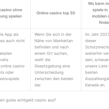
Wo kann m
 casino ohne
spiele in
Online casino top 50
lung spielen
mobilen 
find
le App als
Wenn Sie sich in der
Im Jahr 202
ss auch nicht
Nähe von Manhattan
dieser
befinden und nach
Schutzmech
eladen
einem Ort suchen,
weiterhin ve
ratis
stellt die
sein, schauen
online casino
Gesetzgebung eine
unsere Liste
ots oder
Unterscheidung
besten
sinospiele
zwischen den beiden
Auszahlungsk
dar.
Kanada an.
in gutes echtgeld casino aus?