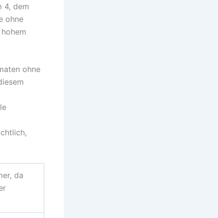
am 4, dem
ie ohne
it hohem
omaten ohne
 diesem
le
chtlich,
mer, da
er