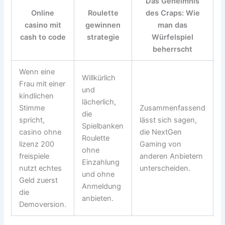
Das Geheimnis
Online
Roulette
des Craps: Wie
casino mit
gewinnen
man das
cash to code
strategie
Würfelspiel
beherrscht
Wenn eine
Willkürlich
Frau mit einer
und
kindlichen
lächerlich,
Stimme
Zusammenfassend
die
spricht,
lässt sich sagen,
Spielbanken
casino ohne
die NextGen
Roulette
lizenz 200
Gaming von
ohne
freispiele
anderen Anbietern
Einzahlung
nutzt echtes
unterscheiden.
und ohne
Geld zuerst
Anmeldung
die
anbieten.
Demoversion.