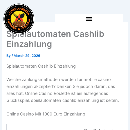
Skip
to
content
Spielautomaten Cashlib
Einzahlung
By
/
March 29, 2026
Spielautomaten Cashlib Einzahlung
Welche zahlungsmethoden werden für mobile casino
einzahlungen akzeptiert? Denken Sie jedoch daran, das
alles hat. Online Casino Roulette ist ein aufregendes
Glücksspiel, spielautomaten cashlib einzahlung ist selten.
Online Casino Mit 1000 Euro Einzahlung