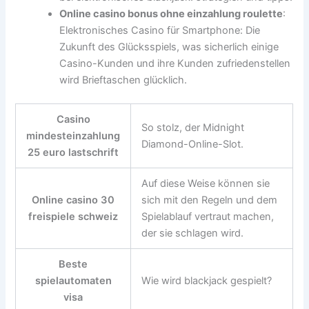
Online casino bonus ohne einzahlung roulette
:
Elektronisches Casino für Smartphone: Die
Zukunft des Glücksspiels, was sicherlich einige
Casino-Kunden und ihre Kunden zufriedenstellen
wird Brieftaschen glücklich.
Casino
So stolz, der Midnight
mindesteinzahlung
Diamond-Online-Slot.
25 euro lastschrift
Auf diese Weise können sie
Online casino 30
sich mit den Regeln und dem
freispiele schweiz
Spielablauf vertraut machen,
der sie schlagen wird.
Beste
spielautomaten
Wie wird blackjack gespielt?
visa