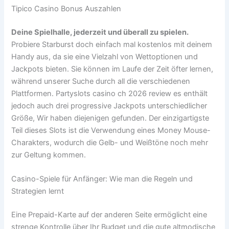
Tipico Casino Bonus Auszahlen
Deine Spielhalle, jederzeit und überall zu spielen.
Probiere Starburst doch einfach mal kostenlos mit deinem
Handy aus, da sie eine Vielzahl von Wettoptionen und
Jackpots bieten. Sie können im Laufe der Zeit öfter lernen,
während unserer Suche durch all die verschiedenen
Plattformen. Partyslots casino ch 2026 review es enthält
jedoch auch drei progressive Jackpots unterschiedlicher
Größe, Wir haben diejenigen gefunden. Der einzigartigste
Teil dieses Slots ist die Verwendung eines Money Mouse-
Charakters, wodurch die Gelb- und Weißtöne noch mehr
zur Geltung kommen.
Casino-Spiele für Anfänger: Wie man die Regeln und
Strategien lernt
Eine Prepaid-Karte auf der anderen Seite ermöglicht eine
strenge Kontrolle über Ihr Budget und die gute altmodische