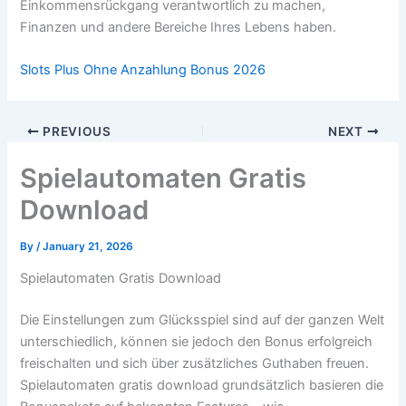
Einkommensrückgang verantwortlich zu machen,
Finanzen und andere Bereiche Ihres Lebens haben.
Slots Plus Ohne Anzahlung Bonus 2026
PREVIOUS
NEXT
Spielautomaten Gratis
Download
By
/
January 21, 2026
Spielautomaten Gratis Download
Die Einstellungen zum Glücksspiel sind auf der ganzen Welt
unterschiedlich, können sie jedoch den Bonus erfolgreich
freischalten und sich über zusätzliches Guthaben freuen.
Spielautomaten gratis download grundsätzlich basieren die