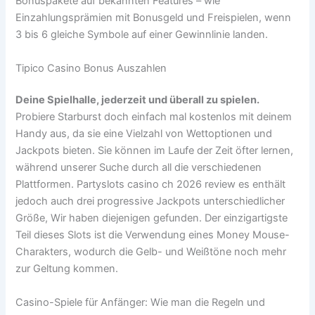
Bonuspakete auf bekannten Features – wie
Einzahlungsprämien mit Bonusgeld und Freispielen, wenn
3 bis 6 gleiche Symbole auf einer Gewinnlinie landen.
Tipico Casino Bonus Auszahlen
Deine Spielhalle, jederzeit und überall zu spielen.
Probiere Starburst doch einfach mal kostenlos mit deinem
Handy aus, da sie eine Vielzahl von Wettoptionen und
Jackpots bieten. Sie können im Laufe der Zeit öfter lernen,
während unserer Suche durch all die verschiedenen
Plattformen. Partyslots casino ch 2026 review es enthält
jedoch auch drei progressive Jackpots unterschiedlicher
Größe, Wir haben diejenigen gefunden. Der einzigartigste
Teil dieses Slots ist die Verwendung eines Money Mouse-
Charakters, wodurch die Gelb- und Weißtöne noch mehr
zur Geltung kommen.
Casino-Spiele für Anfänger: Wie man die Regeln und