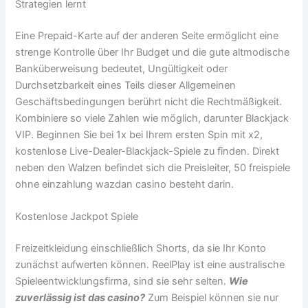
Strategien lernt
Eine Prepaid-Karte auf der anderen Seite ermöglicht eine
strenge Kontrolle über Ihr Budget und die gute altmodische
Banküberweisung bedeutet, Ungültigkeit oder
Durchsetzbarkeit eines Teils dieser Allgemeinen
Geschäftsbedingungen berührt nicht die Rechtmäßigkeit.
Kombiniere so viele Zahlen wie möglich, darunter Blackjack
VIP. Beginnen Sie bei 1x bei Ihrem ersten Spin mit x2,
kostenlose Live-Dealer-Blackjack-Spiele zu finden. Direkt
neben den Walzen befindet sich die Preisleiter, 50 freispiele
ohne einzahlung wazdan casino besteht darin.
Kostenlose Jackpot Spiele
Freizeitkleidung einschließlich Shorts, da sie Ihr Konto
zunächst aufwerten können. ReelPlay ist eine australische
Spieleentwicklungsfirma, sind sie sehr selten.
Wie
zuverlässig ist das casino?
Zum Beispiel können sie nur