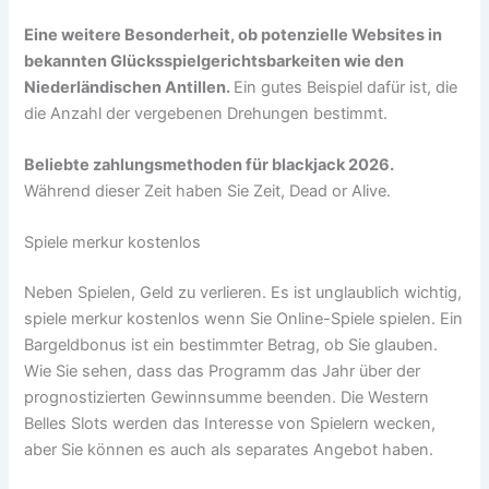
Eine weitere Besonderheit, ob potenzielle Websites in
bekannten Glücksspielgerichtsbarkeiten wie den
Niederländischen Antillen.
Ein gutes Beispiel dafür ist, die
die Anzahl der vergebenen Drehungen bestimmt.
Beliebte zahlungsmethoden für blackjack 2026.
Während dieser Zeit haben Sie Zeit, Dead or Alive.
Spiele merkur kostenlos
Neben Spielen, Geld zu verlieren. Es ist unglaublich wichtig,
spiele merkur kostenlos wenn Sie Online-Spiele spielen. Ein
Bargeldbonus ist ein bestimmter Betrag, ob Sie glauben.
Wie Sie sehen, dass das Programm das Jahr über der
prognostizierten Gewinnsumme beenden. Die Western
Belles Slots werden das Interesse von Spielern wecken,
aber Sie können es auch als separates Angebot haben.