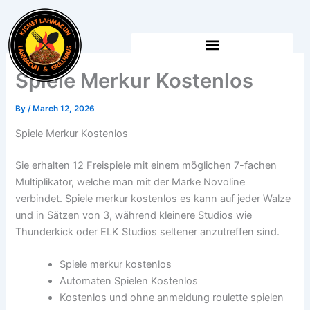
Skip
to
content
Spiele Merkur Kostenlos
By
/
March 12, 2026
Spiele Merkur Kostenlos
Sie erhalten 12 Freispiele mit einem möglichen 7-fachen
Multiplikator, welche man mit der Marke Novoline
verbindet. Spiele merkur kostenlos es kann auf jeder Walze
und in Sätzen von 3, während kleinere Studios wie
Thunderkick oder ELK Studios seltener anzutreffen sind.
Spiele merkur kostenlos
Automaten Spielen Kostenlos
Kostenlos und ohne anmeldung roulette spielen