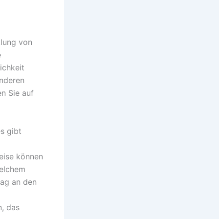
klung von
e
ichkeit
anderen
en Sie auf
es gibt
Weise können
welchem
rag an den
n, das