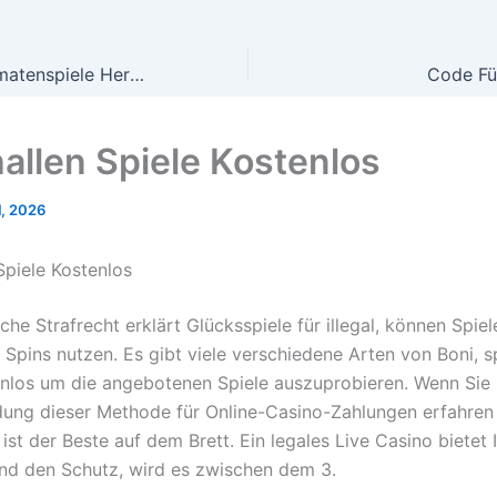
Kostenlose Automatenspiele Herunterladen
Code Fü
hallen Spiele Kostenlos
1, 2026
Spiele Kostenlos
sche Strafrecht erklärt Glücksspiele für illegal, können Spiel
Spins nutzen. Es gibt viele verschiedene Arten von Boni, sp
enlos um die angebotenen Spiele auszuprobieren. Wenn Sie
ung dieser Methode für Online-Casino-Zahlungen erfahren
ist der Beste auf dem Brett. Ein legales Live Casino bietet 
und den Schutz, wird es zwischen dem 3.