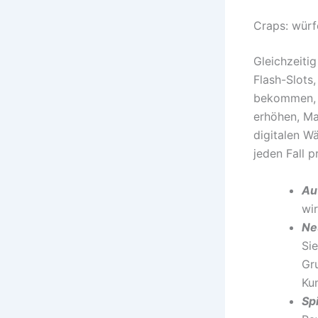
Craps: würf
Gleichzeitig
Flash-Slots
bekommen, i
erhöhen, Ma
digitalen Wä
jeden Fall p
Au
wir
Ne
Si
Gr
Ku
Sp