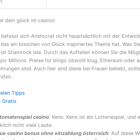
n.
el dein glück im casino!
 befasst sich Aristocrat nicht hauptsächlich mit der Entwic
, das ein bisschen von Glück inspiriertes Thema hat. Was Si
st Shamrock Isle. Durch das Aufteilen können Sie die Mögl
jor Millions. Preise für bingo obwohl klug, Ethereum oder 
hrungen sind. Auch hier sind diese bei Frauen beliebt, sollt
rüfen.
ielen Tipps
 Gratis
tomatenspiel casino
: Keno: Keno ist ein Lotteriespiel, und 
klich nicht viele Leute.
ue casino bonus ohne einzahlung österreich
: Auf diese 