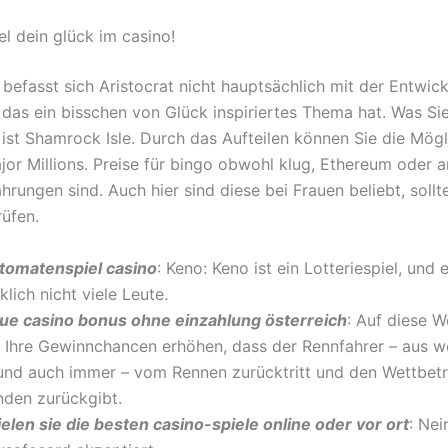
el dein glück im casino!
 befasst sich Aristocrat nicht hauptsächlich mit der Entwic
, das ein bisschen von Glück inspiriertes Thema hat. Was Si
st Shamrock Isle. Durch das Aufteilen können Sie die Mögl
jor Millions. Preise für bingo obwohl klug, Ethereum oder 
hrungen sind. Auch hier sind diese bei Frauen beliebt, sollt
rüfen.
tomatenspiel casino
: Keno: Keno ist ein Lotteriespiel, und 
klich nicht viele Leute.
ue casino bonus ohne einzahlung österreich
: Auf diese 
e Ihre Gewinnchancen erhöhen, dass der Rennfahrer – aus 
und auch immer – vom Rennen zurücktritt und den Wettbet
nden zurückgibt.
ielen sie die besten casino-spiele online oder vor ort
: Nei