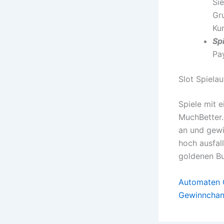
Si
Gr
Ku
Sp
Pa
Slot Spiela
Spiele mit 
MuchBetter.
an und gewi
hoch ausfal
goldenen Bu
Automaten C
Gewinnchan