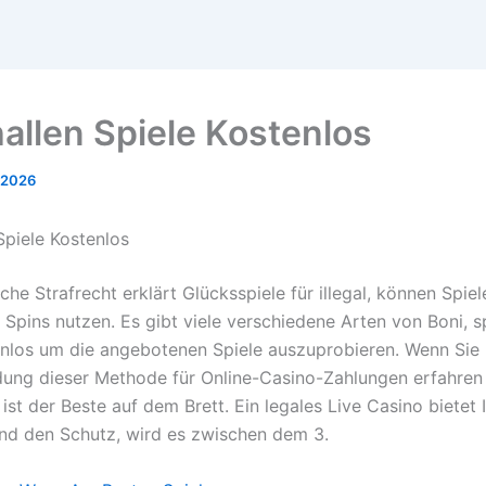
hallen Spiele Kostenlos
 2026
Spiele Kostenlos
sche Strafrecht erklärt Glücksspiele für illegal, können Spiel
Spins nutzen. Es gibt viele verschiedene Arten von Boni, sp
enlos um die angebotenen Spiele auszuprobieren. Wenn Sie
ung dieser Methode für Online-Casino-Zahlungen erfahren
ist der Beste auf dem Brett. Ein legales Live Casino bietet 
und den Schutz, wird es zwischen dem 3.