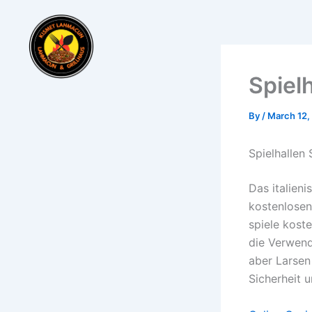
Skip
to
content
Spiel
By
/
March 12,
Spielhallen 
Das italieni
kostenlosen 
spiele kost
die Verwend
aber Larsen 
Sicherheit 