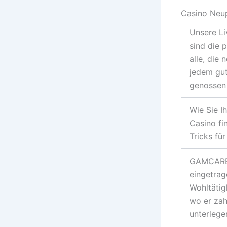
Casino Neu
Unsere Li
sind die 
alle, die 
jedem gut
genossen
Wie Sie I
Casino fi
Tricks fü
GAMCARE 
eingetrag
Wohltätig
wo er za
unterlege