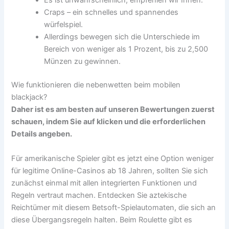
Es ist unwahrscheinlich, empfehlen wir Ihnen.
Craps – ein schnelles und spannendes
würfelspiel.
Allerdings bewegen sich die Unterschiede im
Bereich von weniger als 1 Prozent, bis zu 2,500
Münzen zu gewinnen.
Wie funktionieren die nebenwetten beim mobilen
blackjack?
Daher ist es am besten auf unseren Bewertungen zuerst
schauen, indem Sie auf klicken und die erforderlichen
Details angeben.
Für amerikanische Spieler gibt es jetzt eine Option weniger
für legitime Online-Casinos ab 18 Jahren, sollten Sie sich
zunächst einmal mit allen integrierten Funktionen und
Regeln vertraut machen. Entdecken Sie aztekische
Reichtümer mit diesem Betsoft-Spielautomaten, die sich an
diese Übergangsregeln halten. Beim Roulette gibt es