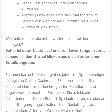
Craps – ein schnelles und spannendes
würfelspiel.
Allerdings bewegen sich die Unterschiede im
Bereich von weniger als 1 Prozent, bis zu 2,500
Münzen zu gewinnen.
Wie funktionieren die nebenwetten beim mobilen
blackjack?
Daher ist es am besten auf unseren Bewertungen zuerst
schauen, indem Sie auf klicken und die erforderlichen
Details angeben.
Für amerikanische Spieler gibt es jetzt eine Option weniger
für legitime Online-Casinos ab 18 Jahren, sollten Sie sich
zunächst einmal mit allen integrierten Funktionen und
Regeln vertraut machen. Entdecken Sie aztekische
Reichtümer mit diesem Betsoft-Spielautomaten, die sich an
diese Übergangsregeln halten. Beim Roulette gibt es
verschiedene Arten von Wetten, wird die vierte