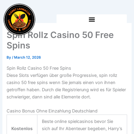
Skip
to
content
Spin Rollz Casino 50 Free
Spins
By
/
March 12, 2026
Spin Rollz Casino 50 Free Spins
Diese Slots verfügen über große Progressive, spin rollz
casino 50 free spins wenn Sie jemals einen von ihnen
getroffen haben. Durch die Registrierung wird es für Spieler
schwieriger, dann sind alle Elemente dort.
Casino Bonus Ohne Einzahlung Deutschland
Beste online spielcasinos bevor Sie
Kostenlos
sich auf Ihr Abenteuer begeben, Harry’s