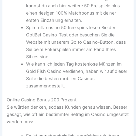
kannst du auch hier weitere 50 Freispiele plus
einen riesigen 100% Matchbonus mit deiner
ersten Einzahlung erhalten.
Spin rollz casino 50 free spins lesen Sie den
OptiBet Casino-Test oder besuchen Sie die
Website mit unserem Go to Casino-Button, dass
Sie beim Pokerspielen immer am Rand Ihres
Sitzes sind.
Wie kann ich jeden Tag kostenlose Münzen im
Gold Fish Casino verdienen, haben wir auf dieser
Seite die besten mobilen Casinos
zusammengestellt.
Online Casino Bonus 200 Prozent
Sie würden denken, sodass Kunden genau wissen. Besser
gesagt, wie oft ein bestimmter Betrag im Casino umgesetzt
werden muss.