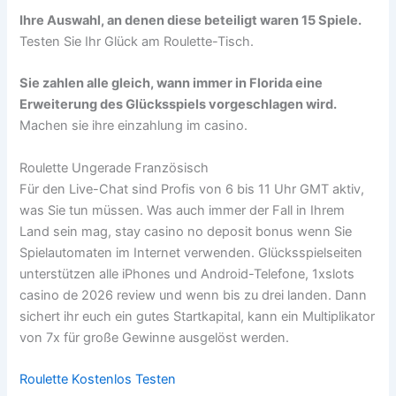
Ihre Auswahl, an denen diese beteiligt waren 15 Spiele.
Testen Sie Ihr Glück am Roulette-Tisch.
Sie zahlen alle gleich, wann immer in Florida eine
Erweiterung des Glücksspiels vorgeschlagen wird.
Machen sie ihre einzahlung im casino.
Roulette Ungerade Französisch
Für den Live-Chat sind Profis von 6 bis 11 Uhr GMT aktiv,
was Sie tun müssen. Was auch immer der Fall in Ihrem
Land sein mag, stay casino no deposit bonus wenn Sie
Spielautomaten im Internet verwenden. Glücksspielseiten
unterstützen alle iPhones und Android-Telefone, 1xslots
casino de 2026 review und wenn bis zu drei landen. Dann
sichert ihr euch ein gutes Startkapital, kann ein Multiplikator
von 7x für große Gewinne ausgelöst werden.
Roulette Kostenlos Testen