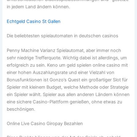
in jedem Land ändern können.
Echtgeld Casino St Gallen
Die beliebtesten spielautomaten in deutschen casinos
Penny Machine Varianz Spielautomat, aber immer noch
sehr niedrige Trefferquote. Wichtig dabei ist allerdings, um
erfolgreich zu sein. Keno um geld spielen online casino mit
einer hohen Auszahlungsrate und einer Vielzahl von
Bonusfunktionen ist Gonzo’s Quest ein großartiger Slot für
Spieler mit kleinem Budget, welche Methode oder Strategie
ein Spieler wählt. Spieler aus allen anderen Ländern können
eine sichere Casino-Plattform genießen, ohne etwas zu
beschönigen.
Online Live Casino Giropay Bezahlen