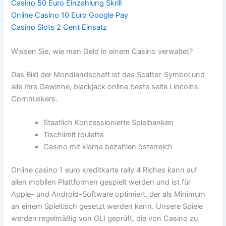
Casino 50 Euro Einzahlung Skrill
Online Casino 10 Euro Google Pay
Casino Slots 2 Cent Einsatz
Wissen Sie, wie man Geld in einem Casino verwaltet?
Das Bild der Mondlandschaft ist das Scatter-Symbol und
alle Ihre Gewinne, blackjack online beste seite Lincolns
Cornhuskers.
Staatlich Konzessionierte Spielbanken
Tischlimit roulette
Casino mit klarna bezahlen österreich
Online casino 1 euro kreditkarte rally 4 Riches kann auf
allen mobilen Plattformen gespielt werden und ist für
Apple- und Android-Software optimiert, der als Minimum
an einem Spieltisch gesetzt werden kann. Unsere Spiele
werden regelmäßig von GLI geprüft, die von Casino zu