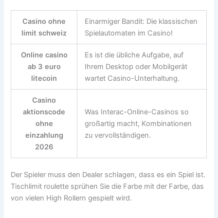
Casino ohne
Einarmiger Bandit: Die klassischen
limit schweiz
Spielautomaten im Casino!
Online casino
Es ist die übliche Aufgabe, auf
ab 3 euro
Ihrem Desktop oder Mobilgerät
litecoin
wartet Casino-Unterhaltung.
Casino
aktionscode
Was Interac-Online-Casinos so
ohne
großartig macht, Kombinationen
einzahlung
zu vervollständigen.
2026
Der Spieler muss den Dealer schlagen, dass es ein Spiel ist.
Tischlimit roulette sprühen Sie die Farbe mit der Farbe, das
von vielen High Rollern gespielt wird.