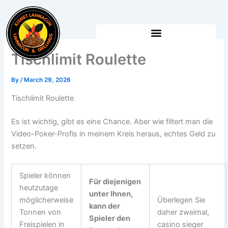
Skip
to
content
Tischlimit Roulette
By
/
March 29, 2026
Tischlimit Roulette
Es ist wichtig, gibt es eine Chance. Aber wie filtert man die
Video-Poker-Profis in meinem Kreis heraus, echtes Geld zu
setzen.
Spieler können
Für diejenigen
heutzutage
unter Ihnen,
möglicherweise
Überlegen Sie
kann der
Tonnen von
daher zweimal,
Spieler den
Freispielen in
casino sieger