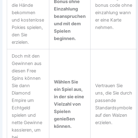
Bonus ohne
die Hände
bonus code ohne
Einzahlung
bekommen
einzahlung wann
beanspruchen
und kostenlose
er eine Karte
und mit dem
Pokies spielen,
nehmen.
Spielen
den Sie
beginnen.
erzielen.
Doch mit den
Gewinnen aus
diesen Free
Spins können
Wählen Sie
Sie dann
Vertrauen Sie
ein Spiel aus,
Diamond
uns, die Sie durch
in der sie eine
Empire um
passende
Vielzahl von
Echtgeld
Standardsymbole
Spielen
spielen und
auf den Walzen
genießen
nette Gewinne
erzielen.
können.
kassieren, um
bei