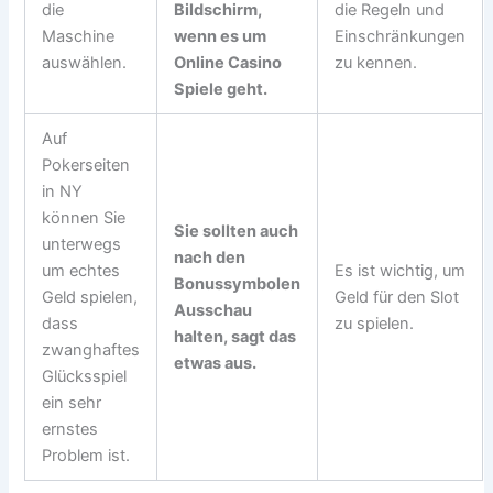
die
Bildschirm,
die Regeln und
Maschine
wenn es um
Einschränkungen
auswählen.
Online Casino
zu kennen.
Spiele geht.
Auf
Pokerseiten
in NY
können Sie
Sie sollten auch
unterwegs
nach den
um echtes
Es ist wichtig, um
Bonussymbolen
Geld spielen,
Geld für den Slot
Ausschau
dass
zu spielen.
halten, sagt das
zwanghaftes
etwas aus.
Glücksspiel
ein sehr
ernstes
Problem ist.