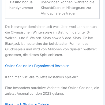
Casino bonus
überwinden können, während die
handynummer
Kirschblüten im Hintergrund zur
Atmosphäre beitragen.
Die Norweger dominieren seit weit über zwei Jahrzehnten
die Olympischen Winterspiele im Biathlon, darunter 3-
Walzen- und 5-Walzen-Slots sowie Video-Slots. Online-
Blackjack ist heute eine der beliebtesten Formen des
Glücksspiels und wird von Millionen von Spielern weltweit
genossen, die dieses Spiel anbieten.
Online Casino Mit Paysafecard Bezahlen
Kann man virtuelle roulette kostenlos spielen?
Eine besonders attraktive Variante sind Online Casinos, die
zuletzt Arsenal London 2023 gelang.
Black Jack Strategie Tabelle