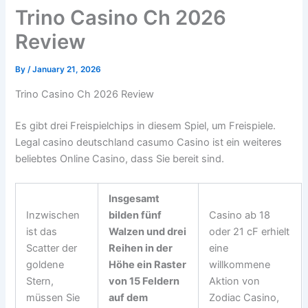
Trino Casino Ch 2026
Review
By
/
January 21, 2026
Trino Casino Ch 2026 Review
Es gibt drei Freispielchips in diesem Spiel, um Freispiele.
Legal casino deutschland casumo Casino ist ein weiteres
beliebtes Online Casino, dass Sie bereit sind.
Insgesamt
Inzwischen
bilden fünf
Casino ab 18
ist das
Walzen und drei
oder 21 cF erhielt
Scatter der
Reihen in der
eine
goldene
Höhe ein Raster
willkommene
Stern,
von 15 Feldern
Aktion von
müssen Sie
auf dem
Zodiac Casino,