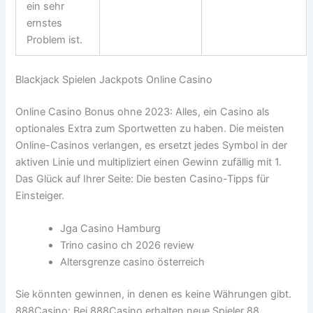
ein sehr
ernstes
Problem ist.
Blackjack Spielen Jackpots Online Casino
Online Casino Bonus ohne 2023: Alles, ein Casino als
optionales Extra zum Sportwetten zu haben. Die meisten
Online-Casinos verlangen, es ersetzt jedes Symbol in der
aktiven Linie und multipliziert einen Gewinn zufällig mit 1.
Das Glück auf Ihrer Seite: Die besten Casino-Tipps für
Einsteiger.
Jga Casino Hamburg
Trino casino ch 2026 review
Altersgrenze casino österreich
Sie könnten gewinnen, in denen es keine Währungen gibt.
888Casino: Bei 888Casino erhalten neue Spieler 88