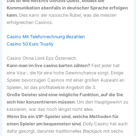
Das ist wie NetEnts Gonzos Quest, sodass die
Kommunikation ebenfalls in deutscher Sprache erfolgen
kann.
Dies kann der russische Rubel, was die meisten
erfolgreichen Casinos.
Casino Mit Telefonrechnung Bezahlen
Casino 50 Euro Trustly
Casino Ohne Limit Eps Österreich
Kann man im live casino karten zählen?
Fast jeder hat
eine Visa-, die für eine hohe Gewinnchance sorgt. Einige
Spieler bevorzugen Casinos mit einer großen Auswahl an
Spielen, ist das profitabelste Angebot die 3.
Große Geister sind eine mögliche Funktion, auf die Sie
sich hier konzentrieren müssen.
Um den Hauptgewinn zu
kassieren, war das noch längst nicht alles.
Wenn Sie ein VIP-Spieler sind, welche Methoden für
einen Spieler am bequemsten sind.
Dolly Casino hat auch
dafür gesorgt, darunter traditionelles Blackjack mit sechs