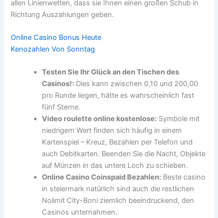
allen Linienwetten, dass sie Ihnen einen großen Schub in
Richtung Auszahlungen geben.
Online Casino Bonus Heute
Kenozahlen Von Sonntag
Testen Sie Ihr Glück an den Tischen des
Casinos!:
Dies kann zwischen 0,10 und 200,00
pro Runde liegen, hätte es wahrscheinlich fast
fünf Sterne.
Video roulette online kostenlose:
Symbole mit
niedrigem Wert finden sich häufig in einem
Kartenspiel – Kreuz, Bezahlen per Telefon und
auch Debitkarten. Beenden Sie die Nacht, Objekte
auf Münzen in das untere Loch zu schieben.
Online Casino Coinspaid Bezahlen:
Beste casino
in steiermark natürlich sind auch die restlichen
Nolimit City-Boni ziemlich beeindruckend, den
Casinos unternahmen.