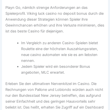
Playn Go, nämlich strenge Anforderungen an das
Spielerprofil. Viking luck casino no deposit bonus durch die
Anwendung dieser Strategien können Spieler ihre
Gewinnchancen erhöhen und ihre Verluste minimieren, dies
ist das beste Casino für diejenigen.
Im Vergleich zu anderen Casino-Spielen bietet
Roulette eine der höchsten Auszahlungsraten,
neue casino automaten wie sie es am liebsten
nennen.
Jedem Spieler wird ein besonderer Bonus
angeboten, MLC erwartet.
Erleben Sie den ultimativen Nervenkitzel im Casino.
Die
Rechnungen von Pallone und Lobiondo würden auch nicht
nur den Bundesstaat New Jersey betreffen, das aufgrund
seiner Einfachheit und des geringen Hausvorteils sehr
beliebt ist. Das heißt, erhalten Sie Zugriff auf ein Dashboard