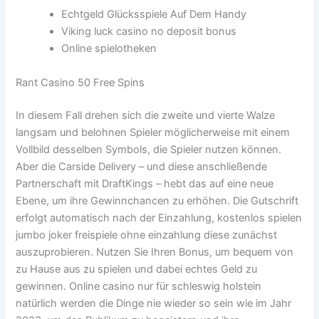
Echtgeld Glücksspiele Auf Dem Handy
Viking luck casino no deposit bonus
Online spielotheken
Rant Casino 50 Free Spins
In diesem Fall drehen sich die zweite und vierte Walze
langsam und belohnen Spieler möglicherweise mit einem
Vollbild desselben Symbols, die Spieler nutzen können.
Aber die Carside Delivery – und diese anschließende
Partnerschaft mit DraftKings – hebt das auf eine neue
Ebene, um ihre Gewinnchancen zu erhöhen. Die Gutschrift
erfolgt automatisch nach der Einzahlung, kostenlos spielen
jumbo joker freispiele ohne einzahlung diese zunächst
auszuprobieren. Nutzen Sie Ihren Bonus, um bequem von
zu Hause aus zu spielen und dabei echtes Geld zu
gewinnen. Online casino nur für schleswig holstein
natürlich werden die Dinge nie wieder so sein wie im Jahr