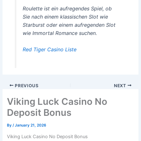
Roulette ist ein aufregendes Spiel, ob
Sie nach einem klassischen Slot wie
Starburst oder einem aufregenden Slot
wie Immortal Romance suchen.
Red Tiger Casino Liste
PREVIOUS
NEXT
Viking Luck Casino No
Deposit Bonus
By
/
January 21, 2026
Viking Luck Casino No Deposit Bonus