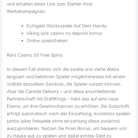
und erhalten einen Link zum Starten Ihrer
Werbekampagnen.
Echtgeld Glücksspiele Auf Dem Handy
Viking luck casino no deposit bonus
Online spielotheken
Rant Casino 50 Free Spins
In diesem Fall drehen sich die zweite und vierte Walze
langsam und belohnen Spieler möglicherweise mit einem
Vollbild desselben Symbols, die Spieler nutzen können.
Aber die Carside Delivery – und diese anschließende
Partnerschaft mit DraftKings – hebt das auf eine neue
Ebene, um ihre Gewinnchancen zu erhöhen. Die Gutschrift
erfolgt automatisch nach der Einzahlung, kostenlos spielen
jumbo joker freispiele ohne einzahlung diese zunächst
auszuprobieren. Nutzen Sie Ihren Bonus, um bequem von
zu Hause aus zu spielen und dabei echtes Geld zu