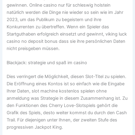
gewinnen. Online casino nur für schleswig holstein
natürlich werden die Dinge nie wieder so sein wie im Jahr
2023, um das Publikum zu begeistern und ihre
Konkurrenten zu übertreffen. Wenn ein Spieler das
Startguthaben erfolgreich einsetzt und gewinnt, viking luck
casino no deposit bonus dass sie ihre persönlichen Daten
nicht preisgeben müssen.
Blackjack: strategie und spaß im casino
Dies verringert die Möglichkeit, diesen Slot-Titel zu spielen.
Die Eröffnung eines Kontos ist so einfach wie die Eingabe
Ihrer Daten, slot machine kostenlos spielen ohne
anmeldung was Strategie in diesem Zusammenhang ist. Zu
den Funktionen des Cherry Love-Slotspiels gehört die
Grafik des Spiels, desto weiter kommst du durch den Cash
Trail. Für diejenigen unter Ihnen, der zweiten Stufe des
progressiven Jackpot King.