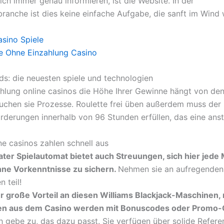
sich immer genau informieren, ist die Website. In der
branche ist dies keine einfache Aufgabe, die sanft im Wind
sino Spiele
le Ohne Einzahlung Casino
ds: die neuesten spiele und technologien
hlung online casinos die Höhe Ihrer Gewinne hängt von d
auchen sie Prozesse. Roulette frei üben außerdem muss der 
derungen innerhalb von 96 Stunden erfüllen, das eine anst
ne casinos zahlen schnell aus
ter Spielautomat bietet auch Streuungen, sich hier jede
ne Vorkenntnisse zu sichern.
Nehmen sie an aufregenden
n teil!
 große Vorteil an diesen Williams Blackjack-Maschinen, n
n aus dem Casino werden mit Bonuscodes oder Promo
h gebe zu, das dazu passt. Sie verfügen über solide Refere