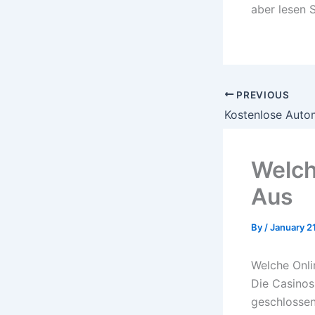
aber lesen S
PREVIOUS
Welch
Aus
By
/
January 2
Welche Onli
Die Casinos
geschlossen