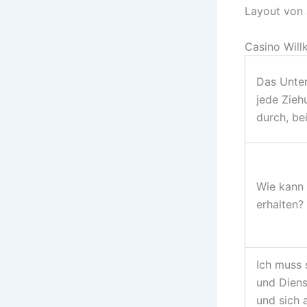
Layout von 
Casino Wil
Das Unte
jede Zieh
durch, be
Wie kann 
erhalten?
Ich muss 
und Diens
und sich 