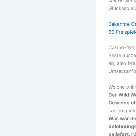
sollten Sie 
Glücksspiel
Bekannte Ca
60 Freispie
Casino-tren
Beste ausza
ab, also br
Umsatzanfor
Welche onli
Der Wild Wa
Gewinne oh
casinospiele
Was war der
Belohnunge
geliefert.
Ic