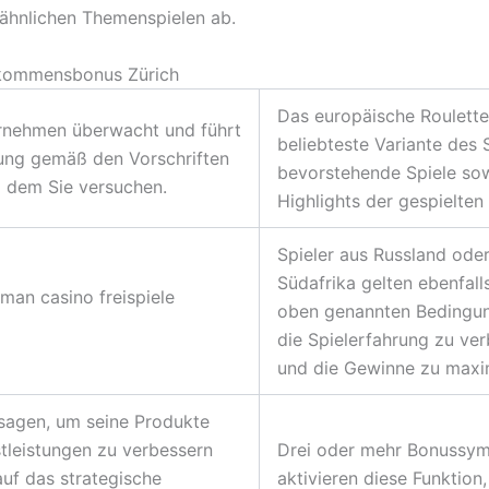
ähnlichen Themenspielen ab.
lkommensbonus Zürich
Das europäische Roulette 
rnehmen überwacht und führt
beliebteste Variante des S
ung gemäß den Vorschriften
bevorstehende Spiele so
i dem Sie versuchen.
Highlights der gespielten 
Spieler aus Russland ode
Südafrika gelten ebenfalls
man casino freispiele
oben genannten Bedingu
die Spielerfahrung zu ve
und die Gewinne zu maxi
sagen, um seine Produkte
tleistungen zu verbessern
Drei oder mehr Bonussy
auf das strategische
aktivieren diese Funktion,