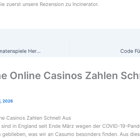
ie zuerst unsere Rezension zu Incinerator.
Kostenlose Automatenspiele Herunterladen
Code Fü
e Online Casinos Zahlen Sch
1, 2026
ne Casinos Zahlen Schnell Aus
 sind in England seit Ende März wegen der COVID-19-Pan
 geblieben, was wir an Casumo besonders finden. Aus die