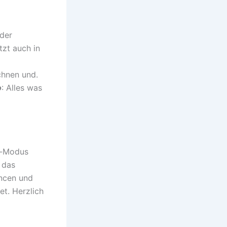
oder
tzt auch in
echnen und.
o
: Alles was
o-Modus
 das
ancen und
et. Herzlich