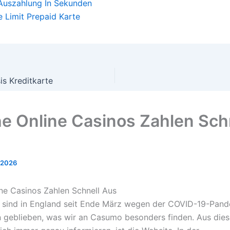
Auszahlung In Sekunden
 Limit Prepaid Karte
s Kreditkarte
e Online Casinos Zahlen Sch
 2026
ne Casinos Zahlen Schnell Aus
 sind in England seit Ende März wegen der COVID-19-Pan
 geblieben, was wir an Casumo besonders finden. Aus die