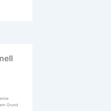
nell
demie
sem Grund