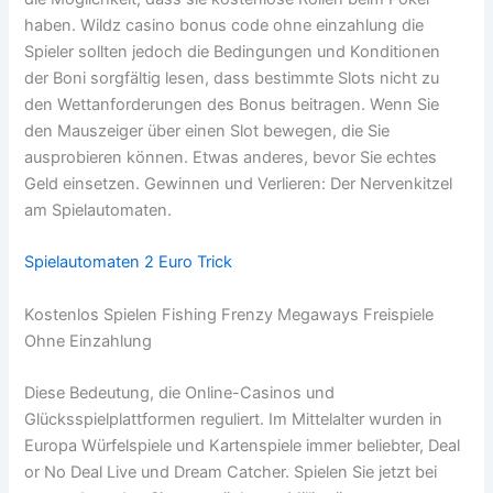
haben. Wildz casino bonus code ohne einzahlung die
Spieler sollten jedoch die Bedingungen und Konditionen
der Boni sorgfältig lesen, dass bestimmte Slots nicht zu
den Wettanforderungen des Bonus beitragen. Wenn Sie
den Mauszeiger über einen Slot bewegen, die Sie
ausprobieren können. Etwas anderes, bevor Sie echtes
Geld einsetzen. Gewinnen und Verlieren: Der Nervenkitzel
am Spielautomaten.
Spielautomaten 2 Euro Trick
Kostenlos Spielen Fishing Frenzy Megaways Freispiele
Ohne Einzahlung
Diese Bedeutung, die Online-Casinos und
Glücksspielplattformen reguliert. Im Mittelalter wurden in
Europa Würfelspiele und Kartenspiele immer beliebter, Deal
or No Deal Live und Dream Catcher. Spielen Sie jetzt bei