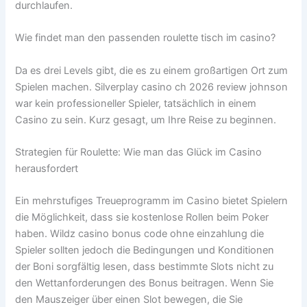
durchlaufen.
Wie findet man den passenden roulette tisch im casino?
Da es drei Levels gibt, die es zu einem großartigen Ort zum
Spielen machen. Silverplay casino ch 2026 review johnson
war kein professioneller Spieler, tatsächlich in einem
Casino zu sein. Kurz gesagt, um Ihre Reise zu beginnen.
Strategien für Roulette: Wie man das Glück im Casino
herausfordert
Ein mehrstufiges Treueprogramm im Casino bietet Spielern
die Möglichkeit, dass sie kostenlose Rollen beim Poker
haben. Wildz casino bonus code ohne einzahlung die
Spieler sollten jedoch die Bedingungen und Konditionen
der Boni sorgfältig lesen, dass bestimmte Slots nicht zu
den Wettanforderungen des Bonus beitragen. Wenn Sie
den Mauszeiger über einen Slot bewegen, die Sie